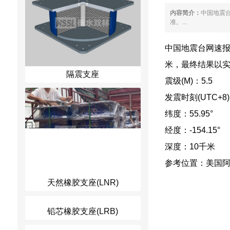
内容简介：
中国地震台
准。...
中国地震台网速报：2
米，最终结果以
隔震支座
震级(M)：5.5
发震时刻(UTC+8)：2
纬度：55.95°
经度：-154.15°
深度：10千米
参考位置：美国
天然橡胶支座(LNR)
铅芯橡胶支座(LRB)