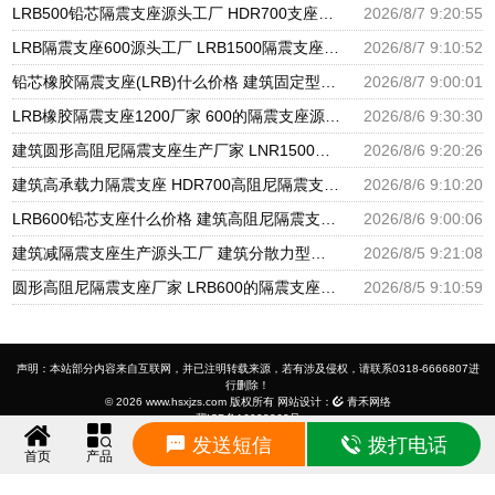
LRB500铅芯隔震支座源头工厂 HDR700支座生产厂家 LRB1000隔震支座
2026/8/7 9:20:55
LRB隔震支座600源头工厂 LRB1500隔震支座厂家 II型LRB铅芯橡胶隔震支座生产厂家
2026/8/7 9:10:52
铅芯橡胶隔震支座(LRB)什么价格 建筑固定型抗震支座 减振隔震支座厂家
2026/8/7 9:00:01
LRB橡胶隔震支座1200厂家 600的隔震支座源头工厂 隔震抗震支座生产厂家
2026/8/6 9:30:30
建筑圆形高阻尼隔震支座生产厂家 LNR1500天然橡胶隔震支座 隔震支座哪家高
2026/8/6 9:20:26
建筑高承载力隔震支座 HDR700高阻尼隔震支座厂家 高阻泥橡胶隔震支座
2026/8/6 9:10:20
LRB600铅芯支座什么价格 建筑高阻尼隔震支座生产厂家 LNR1000天然隔震支座
2026/8/6 9:00:06
建筑减隔震支座生产源头工厂 建筑分散力型隔震支座源头工厂 LNR1000天然橡胶隔震支座多少钱
2026/8/5 9:21:08
圆形高阻尼隔震支座厂家 LRB600的隔震支座源头工厂 隔震减震隔震支座源头工厂
2026/8/5 9:10:59
声明：本站部分内容来自互联网，并已注明转载来源，若有涉及侵权，请联系0318-6666807进
行删除！
© 2026 www.hsxjzs.com 版权所有 网站设计：
青禾网络
冀ICP备16028262号
友情链接：
建筑隔震支座
建筑减隔震
高阻尼隔震支座
摩擦摆隔震支座
建筑减震支座
高阻尼支座
发送短信
拨打电话
铅芯隔震支座
铅芯橡胶支座
HDR隔震支座
LNR橡胶支座
LRB隔震支座
LRB铅芯支座
LRB橡胶
首页
产品
支座
隔震支座
铅芯支座
HDR橡胶支座
LNR隔震支座
天然橡胶隔震支座
FPS隔震支座
FPS摩擦
摆支座
HDR高阻尼支座
建筑高阻尼支座
建筑摩擦摆支座
橡胶隔震支座
建筑铅芯支座
建筑橡胶