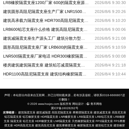
LRB橡胶隔震支座1200厂家 600的隔震支座源头工厂 隔震抗震支座生产厂家
2026/8/6 9:30:30
建筑圆形高阻尼隔震支座生产厂家 LNR1500天然橡胶隔震支座 隔震支座哪家高
2026/8/6 9:20:26
建筑高承载力隔震支座 HDR700高阻尼隔震支座厂家 高阻泥橡胶隔震支座
2026/8/6 9:10:20
LRB600铅芯支座什么价格 建筑高阻尼隔震支座生产厂家 LNR1000天然隔震支座
2026/8/6 9:00:06
建筑减隔震支座生产源头工厂 建筑分散力型隔震支座源头工厂 LNR1000天然橡胶隔震支座多少钱
2026/8/5 9:21:08
圆形高阻尼隔震支座厂家 LRB600的隔震支座源头工厂 隔震减震隔震支座源头工厂
2026/8/5 9:10:59
LNR500隔震支座厂家电话 HDR300橡胶隔震支座厂家 建筑隔震橡胶支座加工
2026/8/5 9:00:08
楼房建筑建筑隔震支座 建筑铅芯减震隔震支座生产厂家 阻尼隔震橡胶支座
2026/8/4 9:21:18
HDR1100高阻尼隔震支座 建筑结构橡胶隔震支座什么价格 HDR500高阻尼橡胶隔震支座生产厂家
2026/8/4 9:10:44
声明：本站部分内容来自互联网，并已注明转载来源，若有涉及侵权，请联系0318-6666807进
行删除！
© 2026 www.hsxjzs.com 版权所有 网站设计：
青禾网络
冀ICP备16028262号
友情链接：
建筑隔震支座
建筑减隔震
高阻尼隔震支座
摩擦摆隔震支座
建筑减震支座
高阻尼支座
铅芯隔震支座
铅芯橡胶支座
HDR隔震支座
LNR橡胶支座
LRB隔震支座
LRB铅芯支座
LRB橡胶
支座
隔震支座
铅芯支座
HDR橡胶支座
LNR隔震支座
天然橡胶隔震支座
FPS隔震支座
FPS摩擦
摆支座
HDR高阻尼支座
建筑高阻尼支座
建筑摩擦摆支座
橡胶隔震支座
建筑铅芯支座
建筑橡胶