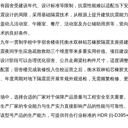
原有园舍受建设年代、设计标准等限制，抗震性能难以适配当下
抗震设计的局限，采用基础隔震技术，从根源上提升建筑抗震能
涵盖幼儿活动室、午睡室、餐厅、活动室及办公辅助用房等，竖
技术的良好条件。
乡九年一贯制学校中学宿舍楼依托衡水双林铅芯橡胶隔震支座搭
地震夜间学生应急疏散救助三个维度带来多重实用价值。项目建
，设计阶段可以合理优化宿舍、公共走廊梁柱构件尺寸，适度调
源配置；宿舍楼完成装修投入住校运营之后，衡水双林铅芯橡胶
度、年度周期对地下隔震层开展常规外观巡检，无需频繁检修、
中，选择合适的厂家对于保障产品质量与工程安全至关重要。高阻尼橡胶隔
其生产厂家的专业能力与生产实力直接影响产品的性能与可靠性
型号产品的生产能力，可提供符合行业标准的 HDR (Ⅰ)-D395