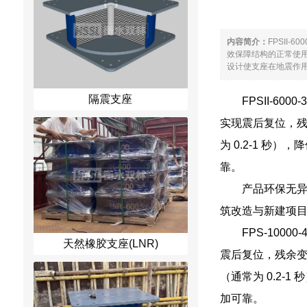
内容简介：
FPSII
效保障结构的正常使用
设计使支座在地震作用下
隔震支座
FPSII-6
实现震后复位，残
为 0.2-1 
靠。
产品环保无
筑改造与新建项
FPS-10
天然橡胶支座(LNR)
震后复位，残余变
（通常为 0.2
加可靠。