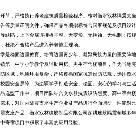
收环节，严格执行养老建筑质量检验程序。核对衡水双林隔震支
报告等质量证明文件，确保产品各项指标符合国家规范及项目设
化等缺陷，上下金属连接板平整、无变形、无锈蚀、无毛刺；按
量，杜绝不合格产品进入养老施工现场。
小学是稳固边疆教育、培育边疆青少年、凝聚民族力量的重要阵
珠镇第一中学小学教学及辅助用房、男生宿舍楼项目，作为当地
设防区域，地质环境复杂，严格遵循国家抗震设防法规，选用衡
疆校园安全屏障，为边疆学子打造安全、稳固、安心的学习与生
产品选型工作中，项目团队结合文水县抗震设防烈度、高中宿舍
性需求，对国内隔震支座生产企业及产品进行全面调研、性能对
隔震支座产品。衡水双林橡胶制品有限公司深耕建筑隔震领域多
高中寄宿项目中积累了丰富的应用经验。