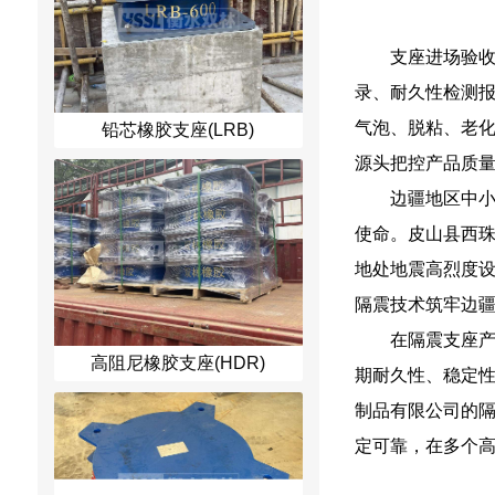
支座进场验
录、耐久性检测
气泡、脱粘、老
铅芯橡胶支座(LRB)
源头把控产品质
边疆地区中
使命。皮山县西
地处地震高烈度
隔震技术筑牢边
在隔震支座
高阻尼橡胶支座(HDR)
期耐久性、稳定
制品有限公司的
定可靠，在多个