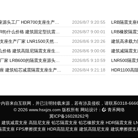
LRB500铅芯隔震支座源头工厂 HDR700支座生产厂家 LRB1000隔震支座
2026/8/7 9:20:55
铅芯橡胶隔震支座(LRB)什么价格 建筑固定型抗震支座 减振隔震支座厂家
2026/8/7 9:00:01
建筑圆形高阻尼隔震支座生产厂家 LNR1500天然橡胶隔震支座 隔震支座哪家高
2026/8/6 9:20:26
LRB600铅芯支座什么价格 建筑高阻尼隔震支座生产厂家 LNR1000天然隔震支座
2026/8/6 9:00:06
圆形高阻尼隔震支座厂家 LRB600的隔震支座源头工厂 隔震减震隔震支座源头工厂
2026/8/5 9:10:59
楼房建筑建筑隔震支座 建筑铅芯减震隔震支座生产厂家 阻尼隔震橡胶支座
2026/8/4 9:21:18
内容来自互联网，并已注明转载来源，若有涉及侵权，请联系0318-6666
© 2026 www.hsxjzs.com 版权所有 网站设计：
青禾网络
冀ICP备16028262号
座
建筑减震支座
高阻尼支座
铅芯隔震支座
铅芯橡胶支座
HDR隔震支座
L
S隔震支座
FPS摩擦摆支座
HDR高阻尼支座
建筑高阻尼支座
建筑摩擦摆支