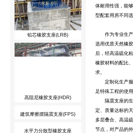
体耐用性强，能
型配套用房不同
作为专业生
铅芯橡胶支座(LRB)
选用优质天然橡
后，经高温硫化
橡胶材料的配比、
求。
定制化生产
足特殊工程的使
高阻尼橡胶支座(HDR)
隔震支座的
定、质量达标的
建筑摩擦摆隔震支座(FPS)
多层叠合、高温
节点，对产品的
水平力分散型橡胶支座