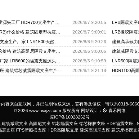
LRB500铅芯隔震支座源头工厂 HDR700支座生产厂家 LRB1000隔震支座
2026/8/7 9:20:55
铅芯橡胶隔震支座(LRB)什么价格 建筑固定型抗震支座 减振隔震支座厂家
2026/8/7 9:00:01
建筑圆形高阻尼隔震支座生产厂家 LNR1500天然橡胶隔震支座 隔震支座哪家高
2026/8/6 9:20:26
LRB600铅芯支座什么价格 建筑高阻尼隔震支座生产厂家 LNR1000天然隔震支座
2026/8/6 9:00:06
圆形高阻尼隔震支座厂家 LRB600的隔震支座源头工厂 隔震减震隔震支座源头工厂
2026/8/5 9:10:59
楼房建筑建筑隔震支座 建筑铅芯减震隔震支座生产厂家 阻尼隔震橡胶支座
2026/8/4 9:21:18
内容来自互联网，并已注明转载来源，若有涉及侵权，请联系0318-6666
© 2026 www.hsxjzs.com 版权所有 网站设计：
青禾网络
冀ICP备16028262号
座
建筑减震支座
高阻尼支座
铅芯隔震支座
铅芯橡胶支座
HDR隔震支座
L
S隔震支座
FPS摩擦摆支座
HDR高阻尼支座
建筑高阻尼支座
建筑摩擦摆支