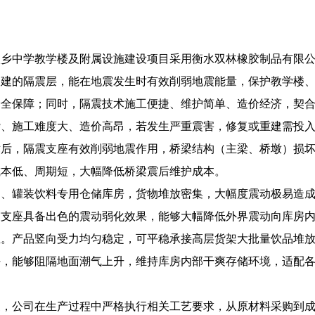
太乡中学教学楼及附属设施建设项目采用衡水双林橡胶制品有限
构建的隔震层，能在地震发生时有效削弱地震能量，保护教学楼
安全保障；同时，隔震技术施工便捷、维护简单、造价经济，契
杂、施工难度大、造价高昂，若发生严重震害，修复或重建需投
术后，隔震支座有效削弱地震作用，桥梁结构（主梁、桥墩）损
成本低、周期短，大幅降低桥梁震后维护成本。
品、罐装饮料专用仓储库房，货物堆放密集，大幅度震动极易造
震支座具备出色的震动弱化效果，能够大幅降低外界震动向库房
生。产品竖向受力均匀稳定，可平稳承接高层货架大批量饮品堆
好，能够阻隔地面潮气上升，维持库房内部干爽存储环境，适配
家，公司在生产过程中严格执行相关工艺要求，从原材料采购到