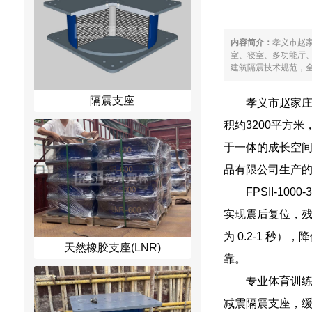
内容简介：
孝义市赵
室、寝室、多功能厅
建筑隔震技术规范，全
隔震支座
孝义市赵家
积约3200平方
于一体的成长空
品有限公司生产
FPSII-1
实现震后复位，残
为 0.2-1 
天然橡胶支座(LNR)
靠。
专业体育训
减震隔震支座，