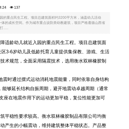
:54:24
137
的重点民生工程。项目总建筑面积约3200平方米，涵盖幼儿活动
一体的成长空间。作为城市重点设防类幼教建筑，项目严格遵循山西省
...
保障适龄幼儿就近入园的重点民生工程。项目总建筑面
社区3-6岁幼儿及低龄托育儿童提供集保教、游戏、生活
震技术规范，全面采用隔震技术，选用衡水双林橡胶制
。
摩擦面设计，地震时通过摆式运动消耗地震能量，同时依靠自身结构
秒，能够延长结构自振周期，避开地震动卓越周期（通常
计使支座在地震作用下的运动更加平稳，复位性能更加可
建筑平稳性要求较高。衡水双林橡胶制品有限公司均衡
活动产生的小幅震动，维持建筑整体平稳状态。产品整