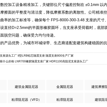
数控加工设备精准加工，关键部位尺寸偏差控制在 ±0.1mm 
保摩擦面的平整度与清洁度，降低摩擦系数的离散性。公司精准
率的加工标准等，确保每个 FPS-8000-300-3.48 支座的
设直径D=2.5mm的半圆形橡胶圆环，当支座承受荷载时，底
底面脱空问题，确保受力均匀传递。
久的产品优势，为城市环城绿带、生态廊道配套建筑构建稳固的
支座源头工厂 II型LRB铅芯隔震支座 隔震支座800生产厂家
座什么价格 LNR700橡胶隔震支座厂家 HDR1100高阻尼支座源头工厂
建筑金属阻尼器
金属阻尼器
建筑摩擦
粘滞阻尼器（VFD）
粘滞阻尼器
建筑阻