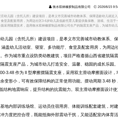
衡水双林橡胶制品有限公司
2026/6/15 9
家庄幼儿园（含托儿所）建设项目，是孝义市完善城市幼教体系、保障适龄幼儿就近入园
、食堂及配套用房，为周边社区3-6岁幼儿及低龄托育儿童提供集保教、游戏、生活于
面采用隔震技术，选用衡水双林橡胶制品有限公司生产的隔震支座产品，为城市幼儿打...
庄幼儿园（含托儿所）建设项目，是孝义市完善城市幼教体系、
米，涵盖幼儿活动室、寝室、多功能厅、食堂及配套用房，为周边
间。作为城市重点设防类幼教建筑，项目严格遵循山西省建筑隔
的隔震支座产品，为城市幼儿打造安全、温馨、稳固的成长乐园
000-300-3.48 作为 II 型摩擦摆隔震支座，采用双主滑动
余变形小，可有效保障结构的正常使用功能。摆动周期 3.48 
秒），降低结构地震响应，提升结构的抗震能力。双主滑动摩擦面设
练基地内部训练场馆、运动员住宿用房、体能训练配套建筑，对
缓冲力度把控合理，既能抵御外部震动干扰，又能适配室内体育