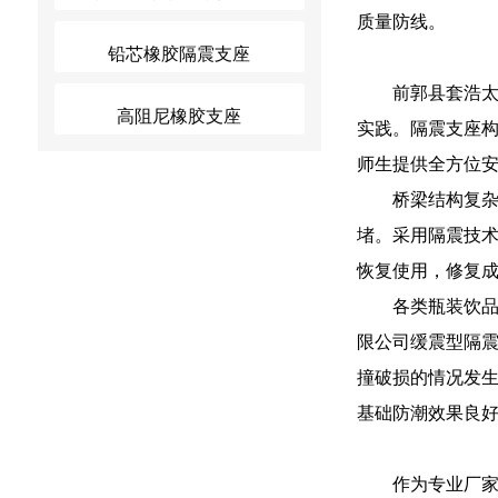
质量防线。
铅芯橡胶隔震支座
前郭县套浩
高阻尼橡胶支座
实践。隔震支座
师生提供全方位
桥梁结构复
堵。采用隔震技
恢复使用，修复
各类瓶装饮
限公司缓震型隔
撞破损的情况发
基础防潮效果良
作为专业厂