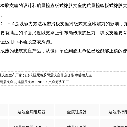
式橡胶支座的设计和质量检查板式橡胶支座的质量检验板式橡胶
行。
4．2．6-4是以静力方法考虑滑板支座对板式支座地震力的影响
座要有满足的平面尺度以支承上部布局传来的压力；橡胶支座要
保证运用中不会脱空或滑跑。
为成熟的建筑支座产品，从设计单位到施工单位已经能够正确的
高阻尼支座生产厂家 矩形高阻尼橡胶隔震支座什么价格 摩擦摆支座
隔震支座 房建隔震支座 LNR800支座源头工厂
建筑金属阻尼器
金属阻尼器
建筑摩擦