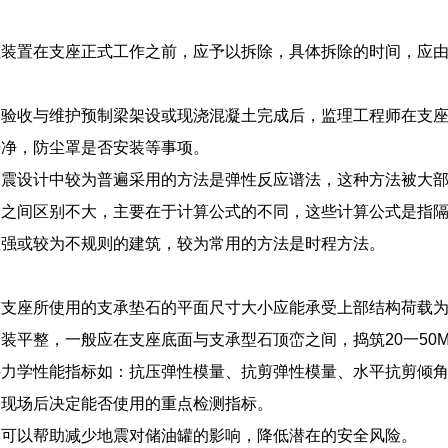
位装置在支座正式工作之前，应予以拆除，具体拆除的时间，应
装验收与维护预制梁架设或现浇混凝土完成后，监理工程师在支
干净，防尘罩是否安装等事项。
隔震设计中较为普遍采用的方法是弹性反应谱法，这种方法被大
们之间区别不大，主要在于计算公式的不同，这些计算公式是指
性强或较为不规则的建筑，较为常用的方法是时程方法。
支座所使用的支承垫石的平面尺寸大小应能承受上部结构荷载为
装平整，一般应在支座底面与支承型石顶峦之间，捣筑20一50
力学性能指标如：抗压弹性模量、抗剪弹性模量、水平抗剪倾角
工现场后决定能否使用的重点检测指标。
：可以帮助减少地震对储油罐的影响，降低潜在的安全风险。