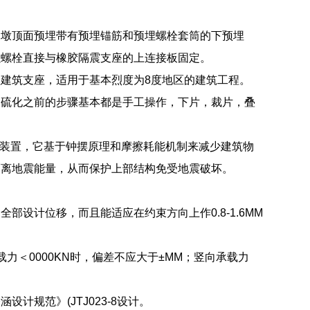
支墩顶面预埋带有预埋锚筋和预埋螺栓套筒的下预埋
强螺栓直接与橡胶隔震支座的上连接板固定。
建筑支座，适用于基本烈度为8度地区的建筑工程。
，硫化之前的步骤基本都是手工操作，下片，裁片，叠
种先进的隔震装置，它基于钟摆原理和摩擦耗能机制来减少建筑物
隔离地震能量，从而保护上部结构免受地震破坏。
设计位移，而且能适应在约束方向上作0.8-1.6MM
＜0000KN时，偏差不应大于±MM；竖向承载力
规范》(JTJ023-8设计。