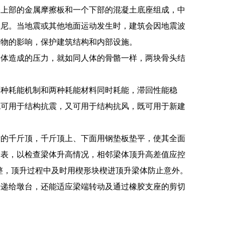
个上部的金属摩擦板和一个下部的混凝土底座组成，中
阻尼。当地震或其他地面运动发生时，建筑会因地震波
筑物的影响，保护建筑结构和内部设施。
桥体造成的压力，就如同人体的骨骼一样，两块骨头结
两种耗能机制和两种耗能材料同时耗能，滞回性能稳
既可用于结构抗震，又可用于结构抗风，既可用于新建
后的千斤顶，千斤顶上、下面用钢垫板垫平，使其全面
分表，以检查梁体升高情况，相邻梁体顶升高差值应控
整，顶升过程中及时用楔形块楔进顶升梁体防止意外。
传递给墩台，还能适应梁端转动及通过橡胶支座的剪切