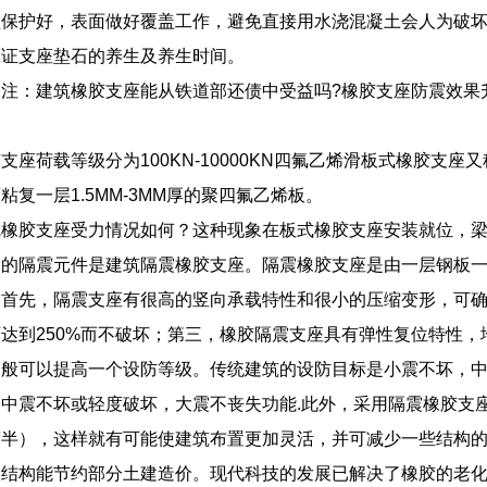
须保护好，表面做好覆盖工作，避免直接用水浇混凝土会人为破
保证支座垫石的养生及养生时间。
注：建筑橡胶支座能从铁道部还债中受益吗?橡胶支座防震效果
支座荷载等级分为100KN-10000KN四氟乙烯滑板式橡胶支座又
粘复一层1.5MM-3MM厚的聚四氟乙烯板。
冠橡胶支座受力情况如何？这种现象在板式橡胶支座安装就位，
多的隔震元件是建筑隔震橡胶支座。隔震橡胶支座是由一层钢板
。首先，隔震支座有很高的竖向承载特性和很小的压缩变形，可
达到250%而不破坏；第三，橡胶隔震支座具有弹性复位特性
一般可以提高一个设防等级。传统建筑的设防目标是小震不坏，
中震不坏或轻度破坏，大震不丧失功能.此外，采用隔震橡胶支
度半），这样就有可能使建筑布置更加灵活，并可减少一些结构
部结构能节约部分土建造价。现代科技的发展已解决了橡胶的老