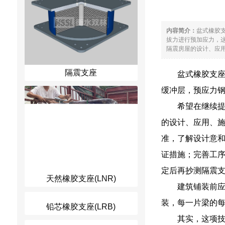
内容简介：
盆式橡胶
拔力进行预加应力，
隔震房屋的设计、应用
隔震支座
盆式橡胶支
缓冲层，预应力钢
希望在继续
的设计、应用、施
准，了解设计意
证措施；完善工
定后再抄测隔震
天然橡胶支座(LNR)
建筑铺装前
装，每一片梁的
铅芯橡胶支座(LRB)
其实，这项技