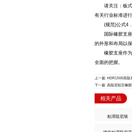
请关注：板
有关行业标准进
(规范)公式
国际橡胶支
的外形和布局以
橡胶支座作
全面的把握。
上一篇: HDR1500
下一篇: 高阻尼铅芯橡胶
相关产品
粘滞阻尼墙