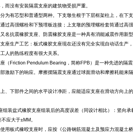
小，而没有安装隔震支座的建筑物受损严重。
座分为有芯型和普通型两种。下支墩生根于下层框架柱上，在下
座通过高强螺栓和下预埋板连接；上支墩的预埋螺栓套筒通过高
座又名抗震橡胶支座、防震橡胶支座是一种具有消能减震作用新型
胶支座生产工艺：板式橡胶支座现在还没有完全实现自动话生产
与工人的熟练程度有很大关系。
（Friction Pendulum Bearing，简称FPB）是一
外部激励下的响应。摩擦摆隔震支座通过球面滑动和摩擦耗能来
上、下部件之间的水平设计净距，应能适应支座在滑动方向上的全部
座组装盆式橡胶支座组装后的高度误差（同设计相比）：竖向承载力
偏差不应大于±MM。
使用板式橡晈支座时，应按《公路钢筋混凝土及预应力混凝土桥涵设计