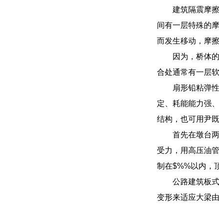
建筑隔震摩
间有一层特殊的
而发生移动，摩
因为，桥体
合处通常有一层
扇形铅粘弹
定、耗能能力强
结构，也可用尹
首先在墩台
受力，用高压油
制在$%%以内，
公路建筑板
变形来适应大梁