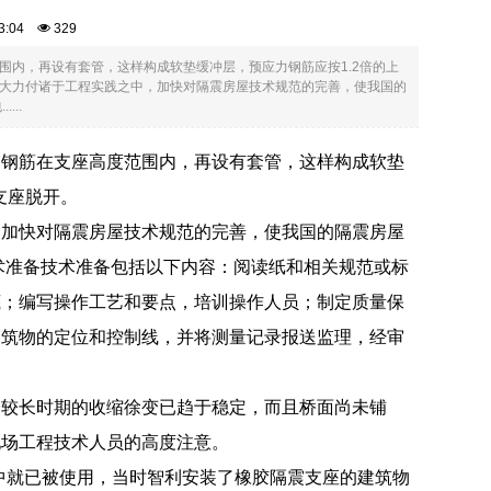
:03:04
329
内，再设有套管，这样构成软垫缓冲层，预应力钢筋应按1.2倍的上
大力付诸于工程实践之中，加快对隔震房屋技术规范的完善，使我国的
..
力钢筋在支座高度范围内，再设有套管，这样构成软垫
支座脱开。
，加快对隔震房屋技术规范的完善，使我国的隔震房屋
术准备技术准备包括以下内容：阅读纸和相关规范或标
底；编写操作工艺和要点，培训操作人员；制定质量保
建筑物的定位和控制线，并将测量记录报送监理，经审
个较长时期的收缩徐变已趋于稳定，而且桥面尚未铺
现场工程技术人员的高度注意。
地震中就已被使用，当时智利安装了橡胶隔震支座的建筑物