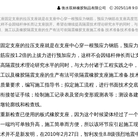
衡水双林橡胶制品有限公司
2025/11/8 9
支座固定支座的拉压支座就是在支座中心穿一根预应力钢筋，预应力钢筋在支座高度范围
这样不会因锚杆伸长而让支座脱开。希望在继续提高隔震技术理论研究水平的同时，与
、施工以及橡胶隔震支座的生产有法可依隔震橡胶支座施工准备.技术准备技术准备包....
座固定支座的拉压支座就是在支座中心穿一根预应力钢筋，预应
筋应按1.2倍的上拔力进行预加应力，这样不会因锚杆伸长而让
提高隔震技术理论研究水平的同时，与大力付诸于工程实践之中
工以及橡胶隔震支座的生产有法可依隔震橡胶支座施工准备.技
和质量要求，编写施工指导书；拟定施工流程，进行书面技术交
序衔接签证手续；绘制施工记录表及竖向变形观测表等；测设各
支墩轮廓线和检查线。
应重新检查已使用的板式橡胶支座，因为这个时候梁体经过了一
每一端均可单独升高，施工简单而方便，所以该环节应引起施工
术并不是新发明，在2010年2月27日，智利发生8.8级强烈