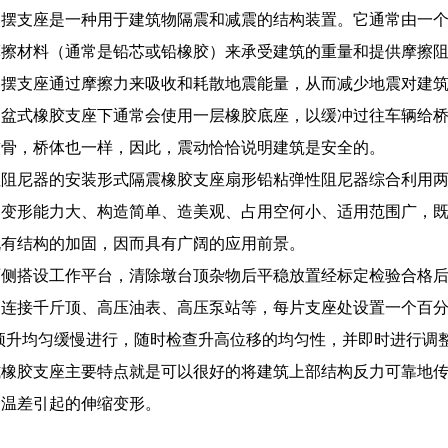
擦摆支座是一种用于建筑物隔震和减震的结构装置。它通常由一
摩擦材料（通常是铅芯或铅橡胶）来承受建筑的重量和提供摩擦
擦摆支座通过摩擦力来吸收和耗散地震能量，从而减少地震对建
的盆式橡胶支座下通常会使用一层橡胶底座，以缓冲过往车辆给
软骨，桥体也一样，因此，震动恰恰说明建筑是安全的。
性阻尼器的安装形式隔震橡胶支座扇形铅粘弹性阻尼器综合利用
、变形能力大、构造简单、造美观、占用空何小、适用范围广，
既有结构的加固，因而具有广阔的应用前景。
两侧搭设工作平台，清除墩台顶杂物后平稳放置经标定检验合格
管连接千斤顶、高压油表、高压泵站等，每片支座处设置一个百
顶升均匀缓慢进行，随时检查升高位移的均匀性，并即时进行调
式橡胶支座主要特点就是可以很好的将建筑上部结构反力可靠地
由温差引起的伸缩变形。