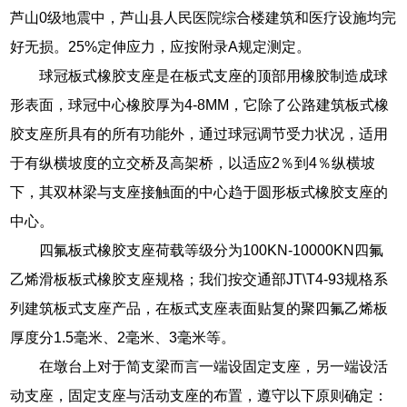
芦山0级地震中，芦山县人民医院综合楼建筑和医疗设施均完
好无损。25%定伸应力，应按附录A规定测定。
球冠板式橡胶支座是在板式支座的顶部用橡胶制造成球
形表面，球冠中心橡胶厚为4-8MM，它除了公路建筑板式橡
胶支座所具有的所有功能外，通过球冠调节受力状况，适用
于有纵横坡度的立交桥及高架桥，以适应2％到4％纵横坡
下，其双林梁与支座接触面的中心趋于圆形板式橡胶支座的
中心。
四氟板式橡胶支座荷载等级分为100KN-10000KN四氟
乙烯滑板板式橡胶支座规格；我们按交通部JT\T4-93规格系
列建筑板式支座产品，在板式支座表面贴复的聚四氟乙烯板
厚度分1.5毫米、2毫米、3毫米等。
在墩台上对于简支梁而言一端设固定支座，另一端设活
动支座，固定支座与活动支座的布置，遵守以下原则确定：