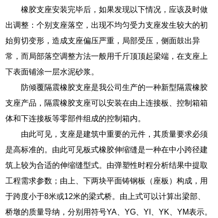
橡胶支座安装完毕后，如果发现以下情况，应该及时做
出调整：个别支座落空，出现不均匀受力支座发生较大的初
始剪切变形，造成支座偏压严重，局部受压，侧面鼓出异
常，而局部落空调整方法一般用千斤顶顶起梁端，在支座上
下表面铺涂一层水泥砂浆。
防倾覆隔震橡胶支座是我公司生产的一种新型隔震橡胶
支座产品，隔震橡胶支座可以安装在由上连接板、控制箱箱
体和下连接板等零部件组成的控制箱内。
由此可见，支座是建筑中重要的元件，其质量要求必须
是高标准的。由此可见板式橡胶伸缩缝是一种在中小跨径建
筑上较为合适的伸缩缝型式。由弹塑性时程分析结果中提取
工程需求参数；由上、下两块平面铸钢板（座板）构成，用
于跨度小于8米或12米的梁式桥。由上式可以计算出梁部、
桥墩的质量导纳，分别用符号YA、YG、YI、YK、YM表示。