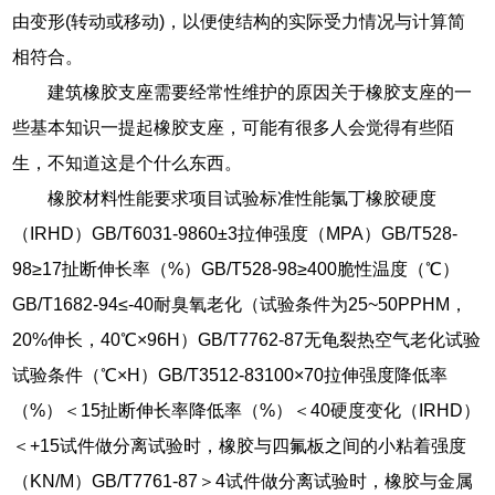
由变形(转动或移动)，以便使结构的实际受力情况与计算简
相符合。
建筑橡胶支座需要经常性维护的原因关于橡胶支座的一
些基本知识一提起橡胶支座，可能有很多人会觉得有些陌
生，不知道这是个什么东西。
橡胶材料性能要求项目试验标准性能氯丁橡胶硬度
（IRHD）GB/T6031-9860±3拉伸强度（MPA）GB/T528-
98≥17扯断伸长率（%）GB/T528-98≥400脆性温度（℃）
GB/T1682-94≤-40耐臭氧老化（试验条件为25~50PPHM，
20%伸长，40℃×96H）GB/T7762-87无龟裂热空气老化试验
试验条件（℃×H）GB/T3512-83100×70拉伸强度降低率
（%）＜15扯断伸长率降低率（%）＜40硬度变化（IRHD）
＜+15试件做分离试验时，橡胶与四氟板之间的小粘着强度
（KN/M）GB/T7761-87＞4试件做分离试验时，橡胶与金属