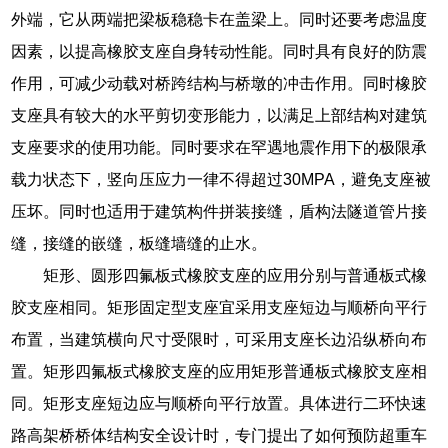
外端，它从两端把梁板稳稳卡在盖梁上。同时还要考虑温度
因素，以提高橡胶支座自身转动性能。同时具有良好的防震
作用，可减少动载对桥跨结构与桥墩的冲击作用。同时橡胶
支座具有较大的水平剪切变形能力，以满足上部结构对建筑
支座要求的使用功能。同时要求在罕遇地震作用下的极限承
载力状态下，竖向压应力一律不得超过30MPA，避免支座被
压坏。同时也适用于建筑构件拼装接缝，盾构法隧道管片接
缝，接缝的嵌缝，板缝墙缝的止水。
矩形、圆形四氟板式橡胶支座的应用分别与普通板式橡
胶支座相同。矩形固定型支座宜采用支座短边与顺桥向平行
布置，当建筑横向尺寸受限时，可采用支座长边沿纵桥向布
置。矩形四氟板式橡胶支座的应用矩形普通板式橡胶支座相
同。矩形支座短边应与顺桥向平行放置。具体进行二环快速
路高架桥桥体结构安全设计时，专门提出了如何预防超重车