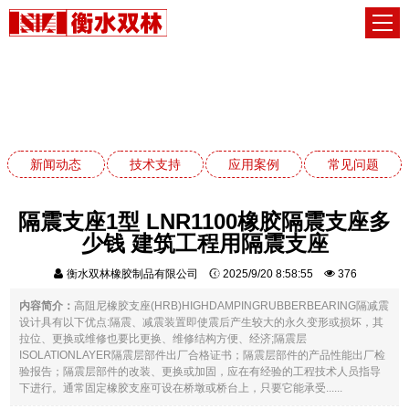
新闻动态
网站首页
新闻动态
新闻动态
技术支持
应用案例
常见问题
隔震支座1型 LNR1100橡胶隔震支座多
少钱 建筑工程用隔震支座
衡水双林橡胶制品有限公司
2025/9/20 8:58:55
376
内容简介：
高阻尼橡胶支座(HRB)HIGHDAMPINGRUBBERBEARING隔减震
设计具有以下优点:隔震、减震装置即使震后产生较大的永久变形或损坏，其
拉位、更换或维修也要比更换、维修结构方便、经济;隔震层
ISOLATIONLAYER隔震层部件出厂合格证书；隔震层部件的产品性能出厂检
验报告；隔震层部件的改装、更换或加固，应在有经验的工程技术人员指导
下进行。通常固定橡胶支座可设在桥墩或桥台上，只要它能承受......