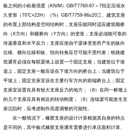
板之间的小粘着强度（KN/M）GB/T7760-87＞7恒定压缩永
久变形（70℃×22H）（%）GB/T7759-96≤20三、建筑支座
的布置上部结构是空间结构时，支座应能同时适应建筑顺桥
向（X方向）和横桥向（Y方向）的变形；支座必须能可靠的
传递垂直和水平反力；支座应使由于梁体变形所产生的纵向
位移、横向位移和纵、恒向转角应尽可能不受约束；铁路建
筑通常必须在每联梁体上设置一个固定支座；当建筑位于坡
道上，固定支座一般应设在下坡方向的桥台上；当建筑位于
平坡上，固定支座宜设在主要行车方向的前端桥台上；固定
支座宜设置在具有较大支座反力的地方；（8）在同一桥墩上
的几个支座应具有相近的转动刚度；（9）连续梁可能发生支
座沉陷时，应考虑制作高度调整的可能性。
在一般情况下，橡胶支座的设计计算根据其自身的特点
是不同的，其中板式橡胶支座通常需要进行承压面积计算、