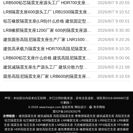
LRB500铅芯隔震支座源头工厂 HDR700支座生产厂家 LRB1000隔震支座
2026/8/7 9:20:55
LRB隔震支座600源头工厂 LRB1500隔震支座厂家 II型LRB铅芯橡胶隔震支座生产厂家
2026/8/7 9:10:52
铅芯橡胶隔震支座(LRB)什么价格 建筑固定型抗震支座 减振隔震支座厂家
2026/8/7 9:00:01
LRB橡胶隔震支座1200厂家 600的隔震支座源头工厂 隔震抗震支座生产厂家
2026/8/6 9:30:30
建筑圆形高阻尼隔震支座生产厂家 LNR1500天然橡胶隔震支座 隔震支座哪家高
2026/8/6 9:20:26
建筑高承载力隔震支座 HDR700高阻尼隔震支座厂家 高阻泥橡胶隔震支座
2026/8/6 9:10:20
LRB600铅芯支座什么价格 建筑高阻尼隔震支座生产厂家 LNR1000天然隔震支座
2026/8/6 9:00:06
建筑减隔震支座生产源头工厂 建筑分散力型隔震支座源头工厂 LNR1000天然橡胶隔震支座多少钱
2026/8/5 9:21:08
圆形高阻尼隔震支座厂家 LRB600的隔震支座源头工厂 隔震减震隔震支座源头工厂
2026/8/5 9:10:59
声明：本站部分内容来自互联网，并已注明转载来源，若有涉及侵权，请联系0318-6666807进
行删除！
© 2026 www.hsxjzs.com 版权所有 网站设计：
青禾网络
冀ICP备16028262号
友情链接：
建筑隔震支座
建筑减隔震
高阻尼隔震支座
摩擦摆隔震支座
建筑减震支座
高阻尼支座
铅芯隔震支座
铅芯橡胶支座
HDR隔震支座
LNR橡胶支座
LRB隔震支座
LRB铅芯支座
LRB橡胶
支座
隔震支座
铅芯支座
HDR橡胶支座
LNR隔震支座
天然橡胶隔震支座
FPS隔震支座
FPS摩擦
摆支座
HDR高阻尼支座
建筑高阻尼支座
建筑摩擦摆支座
橡胶隔震支座
建筑铅芯支座
建筑橡胶