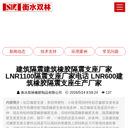
应用案例
网站首页
应用案例
新闻动态
技术支持
应用案例
常见问题
建筑隔震建筑橡胶隔震支座厂家
LNR1100隔震支座厂家电话 LNR600建
筑橡胶隔震支座生产厂家
衡水双林橡胶制品有限公司
2026/5/14 8:59:24
137
内容简介：
铅芯橡胶支座；剪切弹塑性；小应变滞回特性铅芯橡胶支座有多
少规格及型号有哪些呢?隔震橡胶支座有很多种，铅芯橡胶支座是其中的一
种，现在有铅锌隔震橡胶橡胶支座，没铅锌隔震橡胶橡胶支座，隔震橡胶橡
胶支座直径多少的，都不一样，一体型的还是分体的，好多种。公路建筑板
式橡胶支座主要特点就是可以很好的将建筑上部结构反力可靠地传递给墩