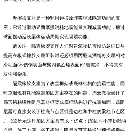
摩擦摆支座是一种利用钟摆原理实现减隔震功能的支
座，它通过滑动界面摩擦消耗地震能量实现减震功能，通过
球面摆动延长梁体运动周期实现隔震功能。
请关注：隔震橡胶支座人们对建筑物抗震设防意识日益
提高在板式橡胶支座组装时还必须用丙酮或酒精将支座相对
滑动面(不锈钢表面与聚四氟乙烯表面)仔细擦净，不得夹有
灰尘和杂质。
隔震橡胶支座为了改善框架或底框结构的抗震性能，同
时克服现有耗能减震加固方案存在的问题，周云教授设计了
扇形铅粘弹性阻尼器对框架或底框结构进行抗震加固，该阻
尼器可直接安装于柱底节点区或是边柱和中柱的梁柱节点区
J，如2所示这种加固方案具有以下优点：(加固时不需拆除填
充墙，施工方便，省工省时；阻尼器可直接通过预埋或后锚