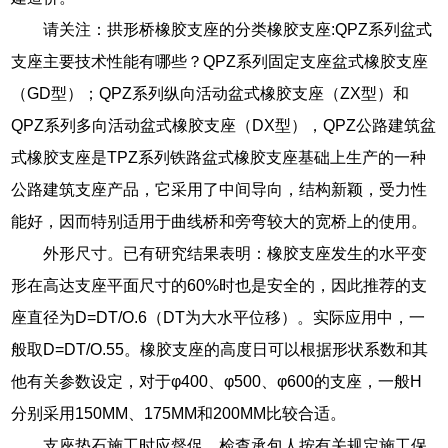
请关注：拱形桥橡胶支座的分类橡胶支座:QPZ系列盆式
支座主要技术性能有哪些？QPZ系列固定支座盆式橡胶支座
（GD型）；QPZ系列纵向活动盆式橡胶支座（ZX型）和
QPZ系列多向活动盆式橡胶支座（DX型），QPZ公路建筑盆
式橡胶支座是TPZ系列铁路盆式橡胶支座基础上生产的一种
公路建筑支座产品，它采用了中间导向，结构新颖，受力性
能好，因而特别适用于曲线桥和旁弯较大的宽桥上的使用。
外形尺寸。已有研究结果表明：橡胶支座发生的水平变
形在高达支座平面尺寸的60%时也是安全的，因此推荐的支
座直径为D=DT/O.6（DT为大水平位移）。实际应用中，一
般取D=DT/O.55。橡胶支座的高度日可以根据形状系数和其
他有关参数设定，对于φ400、φ500、φ600的支座，一般H
分别采用150MM、175MM和200MM比较合适。
支座垫石施工时应督促、检查承包人按有关规定施工保