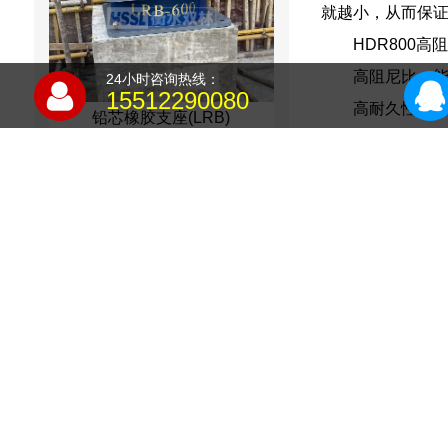
就越小，从而保
HDR800
高阻尼比：
24小时咨询热线：
15512290080
高耐久性：
铅芯橡胶支座(LRB)
易于安装：
高阻尼橡胶支座(HDR)
上一篇: HDR900高阻