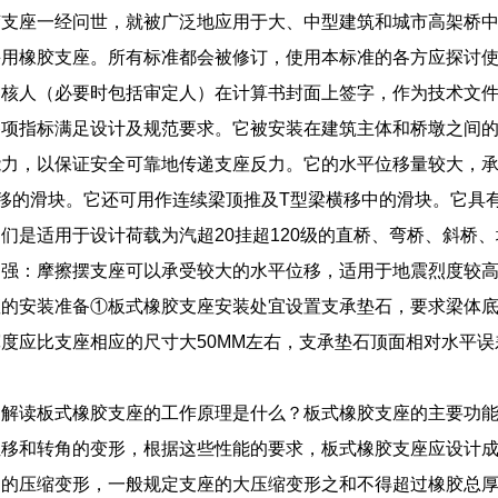
胶支座一经问世，就被广泛地应用于大、中型建筑和城市高架桥
采用橡胶支座。所有标准都会被修订，使用本标准的各方应探讨
审核人（必要时包括审定人）在计算书封面上签字，作为技术文
各项指标满足设计及规范要求。它被安装在建筑主体和桥墩之间
力，以保证安全可靠地传递支座反力。它的水平位移量较大，承载力
移的滑块。它还可用作连续梁顶推及T型梁横移中的滑块。它具
们是适用于设计荷载为汽超20挂超120级的直桥、弯桥、斜桥
力强：摩擦摆支座可以承受较大的水平位移，适用于地震烈度较
座的安装准备①板式橡胶支座安装处宜设置支承垫石，要求梁体
度应比支座相应的尺寸大50MM左右，支承垫石顶面相对水平误
。
们解读板式橡胶支座的工作原理是什么？板式橡胶支座的主要功
位移和转角的变形，根据这些性能的要求，板式橡胶支座应设计
的压缩变形，一般规定支座的大压缩变形之和不得超过橡胶总厚