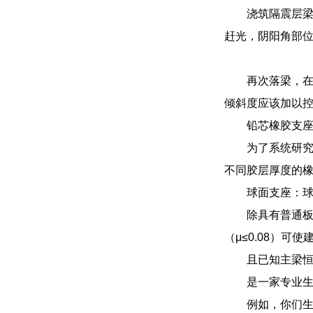
浇筑隔震层
赶光，阴阳角部
再次落梁，
倾斜度应该加以
铅芯橡胶支座
为了系统研究
不同胶层厚度的橡
球面支座：
除具有普通
（μ≤0.08）
且已知主梁恒
是一家专业
例如，你们