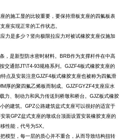
支座的施工显的比较重要，要保持滑板支座的四氟板表
胶支座实现正常的工作状态。
拉应力是多少？竖向极限拉应力对被试橡胶支座仅施加
水条，是新型防水密时材料。BRB作为支撑杆件在中高
交通部JT\T4-93规格系列。GJZF4板式橡胶支座的
的特点及安装注意GJZF4板式橡胶支座也被称为四氟滑
M厚的聚四氟乙烯板而制成。GJZFGYZF4支座应水
载力、制动力和风力传送到桥墩和桥台。GJZ板式橡胶
小的建筑。GPZ公路建筑盆式支座可以很好的适宜于
安装GPZ盆式支座的墩或台顶面设置安装橡胶支座的
移性能，代号为SX。
拐把模型，每一层的质心并不重合，从而导致结构扭转