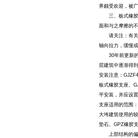
界颇受欢迎，被
三、板式橡
面和与之摩擦的
请关注：有
轴向拉力，缓慢
30年前更新
层建筑中逐渐得到应
安装注意：GJZ
板式橡胶支座。G
平安装，并应设置
支座适用的范围：
大垮建筑使用的较
垫石。GPZ橡胶
上部结构的