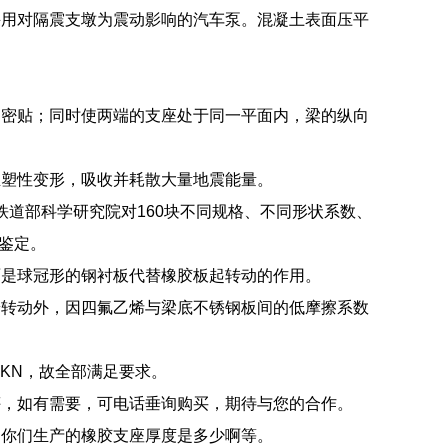
采用对隔震支墩为震动影响的汽车泵。混凝土表面压平
部密贴；同时使两端的支座处于同一平面内，梁的纵向
生塑性变形，吸收并耗散大量地震能量。
年铁道部科学研究院对160块不同规格、不同形状系数、
术鉴定。
面是球冠形的钢衬板代替橡胶板起转动的作用。
端转动外，因四氟乙烯与梁底不锈钢板间的低摩擦系数
3KN，故全部满足要求。
评，如有需要，可电话垂询购买，期待与您的合作。
？你们生产的橡胶支座厚度是多少啊等。