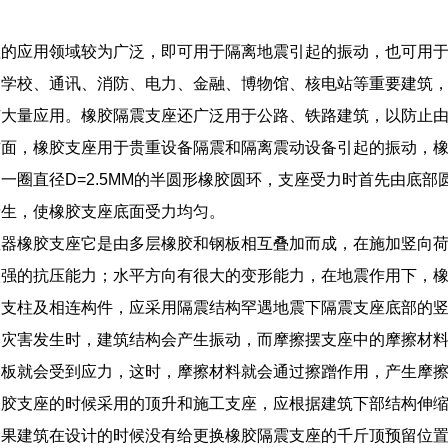
座的应用领域较为广泛，即可用于隔离地震引起的振动，也可用
、学校、通讯、消防、电力、金融、博物馆、核电站等重要建筑
有大量应用。橡胶隔震支座还广泛用于公路、铁路建筑，以防止
方面，橡胶支座用于贵重设备隔震和隔离震动设备引起的振动，
一圈直径D=2.5MM的半圆形橡胶圆环，支座受力时首先由底
产生，使橡胶支座底面受力均匀。
座器橡胶支座它是由多层橡胶和钢板相互叠加而成，在施加竖向
很强的抗压能力；水平方向有很大的变形能力，在地震作用下，
、支柱及相连构件，应采用隔震结构罕遇地震下隔震支座底部的
然灾害发生时，建筑结构会产生振动，而摩擦摆支座中的摩擦材
钢板就会受到应力，这时，摩擦材料就会通过擦蹭作用，产生摩
橡胶支座的时候采用的顶升和施工支座，应根据建筑下部结构伸
如果建筑在设计的时候没有给更换橡胶隔震支座的千斤顶预留位