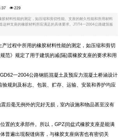
54:37
229
所用的橡胶材料性能的测定，如压缩和剪切性能、支座的耐久性能和所用材料
制造这种支座的橡胶材料所应满足的具体要求。JT/T4一2004公路建筑板
以及其生产过程中所用的橡胶材料性能的测定，如压缩和剪切
筑应用规范》规定了用于建筑的减(隔)震橡胶支座的要求和用
JTGD62一2004公路钢筋混凝土及预应力混凝土桥涵设计
、检验规则及标志、包装、贮存、运输、安装和养护均应
筑，地震后毫无例外的完好无损，室内设施和物品甚至没有
的支承部件。所以，GPZ(II)盆式橡胶支座是能满
梁体普遍出现裂缝病害，与橡胶支座病害也有密切关