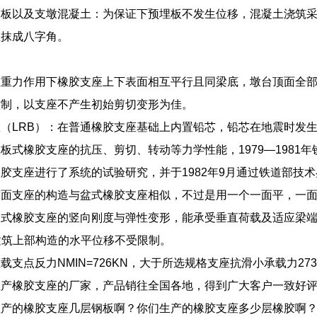
梁板以及支墩混凝土：为保证下预埋板不发生位移，混凝土浇筑
位抹成八字角。
在重力作用下橡胶支座上下表面相互平行且同梁底，墩台顶面全
控制，以支座不产生初始剪切变形为佳。
（LRB）：在普通橡胶支座基础上内置铅芯，铅芯在地震时发
板式橡胶支座的抗压、剪切、转动等力学性能，1979—1981
胶支座进行了系统的试验研究，并于1982年9月通过铁道部技
球面支座的构造与盆式橡胶支座相似，不过是用一个一面平，一
板式橡胶支座的竖向刚度与弹性变形，能承受垂直荷载及适应梁
可使建筑上部构造的水平位移不受限制。
载支点反力NMIN=726KN，大于所选规格支座抗滑小承载力27
生产橡胶支座的厂家，产品销往全国各地，得到广大客户一致好
生产的橡胶支座几层钢板啊？你们生产的橡胶支座多少层橡胶啊