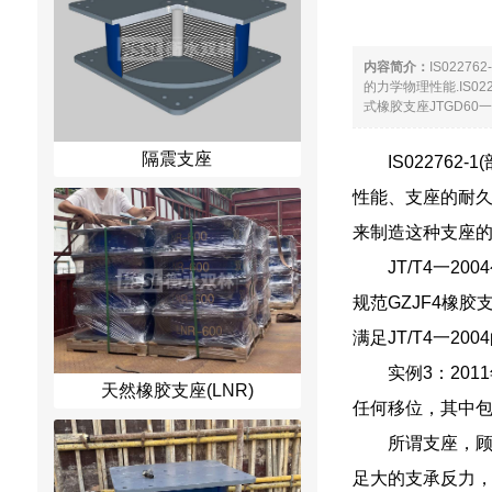
内容简介：
IS022
的力学物理性能.IS0
式橡胶支座JTGD60一2
隔震支座
IS0227
性能、支座的耐久性
来制造这种支座
JT/T4一2
规范GZJF4橡
满足JT/T4一20
实例3：20
天然橡胶支座(LNR)
任何移位，其中包
所谓支座，顾
足大的支承反力