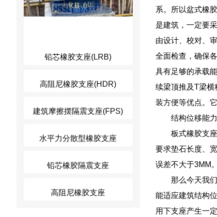
系。所以盆式橡
是建筑，一定要
由设计、校对、
全面检查，确保
铅芯橡胶支座(LRB)
具有足够的承载能
高阻尼橡胶支座(HDR)
续梁顶推及T梁横
装方便等优点。它
建筑摩擦摆隔震支座(FPS)
结构位移能
板式橡胶支
水平力分散型橡胶支座
要求垫石长度、宽
误差不大于3MM
铅芯橡胶隔震支座
那么今天我
高阻尼橡胶支座
能适应建筑结构
用下支座产生一定