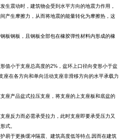
面发生震动时，建筑物会受到水平方向的地震力作用，
之间产生摩擦力，从而将地震的能量转化为摩擦热，这
劲钢板钢板，且钢板全部包在橡胶弹性材料内形成的橡
形值小于支座总高度的2%，盆环上口径向变形小于盆
定支座在各方向和单向活动支座非滑移方向的水平承载力
架支座产品盆式拉压支座，将支座的上支座板和底盆的
拔支座反力而必需承受拉力，此时支座即要承受压力又
座形式。
护易于更换缓冲隔震、建筑高度低等特点.因而在建筑