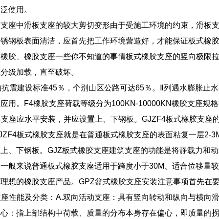
广泛使用。
胶支座中滑板支座的较大剪切变形由于受施工环境的约束，滑板
不锈钢板表面清洁，应首先把工作环境营造好，才能保证板式橡
关橡胶、橡胶支座一些你不知道的事情板式橡胶支座的竖向极限
或分级加载，直至破坏。
的抗震建设标准45％，个别山区公路可达65％。Ⅱ列遇水膨胀止
用。F4橡胶支座荷载等级分为100KN-10000KN橡胶支座规格按
F4支座应水平安装，并应设置上、下钢板。GJZF4板式橡胶支座
JZF4板式橡胶支座就是在普通板式橡胶支座的表面粘复一层2-3M
上、下钢板。GJZ板式橡胶支座建筑支座的功能是将静载力和动
一般来说普通板式橡胶支座适用于跨度小于30M、适合位移量较
理想的橡胶支座产品。GPZ盆式橡胶支座安装注意事项首先在要
支座性能及分类：A.双向活动支座：具有竖向转动和纵向与横向滑
偏心：指上部结构中荷载、质量的分布本身存在偏心，即质量的