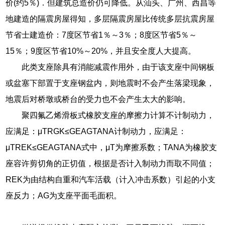
价(约5％)．但建筑总造价仍可降低。从汕头、广州、西昌等
地建造的隔震房屋得知，多层隔震房屋比传统多层抗震房屋
节省士建造价：7度区节省1％～3％；8度区节省5％～
15％；9度区节省10%～20%，并且安全度人大提高。
此类支座除具有消能减震作用外，由于该支座中间钢板
或盆塞下部置于支座钢盆内，则地震时不会产生落梁现象，
地震后对桥墩或桥台的受力也不会产生太大的影响。
聚四氟乙烯滑板式橡胶支座的摩擦力计算不计制动力，
应满足：μTRGK≤GEAGTANA计制动力，应满足：
μTREK≤GEAGTANA式中，μT为摩擦系数；TANA为橡胶支
座容许剪切角的正切值，根据是否计入制动力而取不同值；
REK为由结构自重和汽车活载（计入冲击系数）引起的小支
座反力；AG为支座平面毛面积。