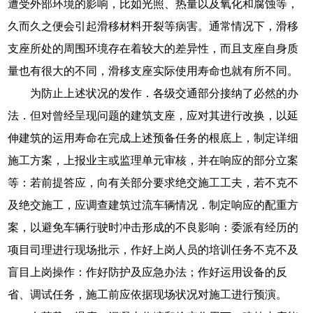
遭受外部环境的影响，比如光照、热量以及氧化和腐蚀等，
久而久之便会引起滑移材料开裂等病害。通常情况下，滑移
支座所处的周围环境存在着较大的差异性，而且支座自身质
量也有很大的不同，滑移支座实际使用寿命也就有所不同。
为防止上述状况的发作．各级交通部分接纳了必然的办
法．但对曾经呈现问题的建筑支座，应对其进行改换，以延
伸建筑的运用寿命在完成上述预备任务的根底上，制定详细
施工方案，上报业主或监理单元审核，并在响应的部分立案
等：若前提答应，向有关部分要求绝交施工工夫，若不克不
及绝交施工，应调查建筑过流车辆情况．制定响应的配重方
案，以避免车辆行驶时冲击形成的不良影响：委派有经历的
项目司理进行现场批示，作好上岗人员的培训任务不克不及
盲目上岗操作：作好防护及应急办法；作好运用设备的反
省、调试任务，施工前应依据现场状况对施工进行预演。