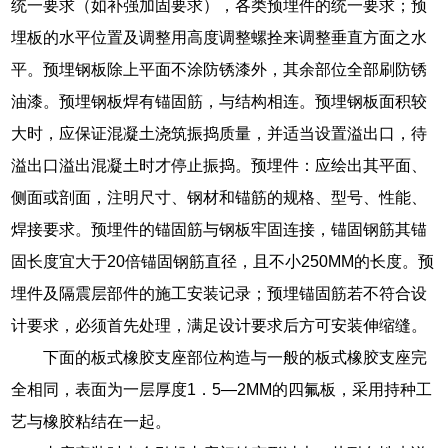
统一要求（如补强加固要求），各类预埋件的统一要求；预
埋板的水平位置及调整用高度调整螺拴来调整垂直方面之水
平。预埋钢板除上平面不涂防锈漆外，其余部位全部刷防锈
油漆。预埋钢板焊有锚固筋，与结构相连。预埋钢板面积较
大时，应保证混凝土浇筑振捣质量，并适当设置溢出口，待
溢出口溢出混凝土时才停止振捣。预埋件：应绘出其平面、
侧面或剖面，注明尺寸、钢材和锚筋的规格、型号、性能、
焊接要求。预埋件的锚固筋与钢板牢固连接，锚固钢筋其锚
固长度宜大于20倍锚固钢筋直径，且不小250MM的长度。预
埋件及隔震层部件的施工安装记录；预埋锚固筋若不符合设
计要求，必须首先处理，满足设计要求后方可安装伸缩缝。
下面的板式橡胶支座部位构造与一般的板式橡胶支座完
全相同，表面为一层厚度1．5—2MM的四氟板，采用持种工
艺与橡胶粘结在一起。