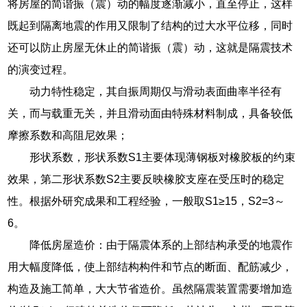
将房屋的简谐振（震）动的幅度逐渐减小，直至停止，这样
既起到隔离地震的作用又限制了结构的过大水平位移，同时
还可以防止房屋无休止的简谐振（震）动，这就是隔震技术
的演变过程。
动力特性稳定，其自振周期仅与滑动表面曲率半径有
关，而与载重无关，并且滑动面由特殊材料制成，具备较低
摩擦系数和高阻尼效果；
形状系数，形状系数S1主要体现薄钢板对橡胶板的约束
效果，第二形状系数S2主要反映橡胶支座在受压时的稳定
性。根据外研究成果和工程经验，一般取S1≥15，S2=3～
6。
降低房屋造价：由于隔震体系的上部结构承受的地震作
用大幅度降低，使上部结构构件和节点的断面、配筋减少，
构造及施工简单，大大节省造价。虽然隔震装置需要增加造