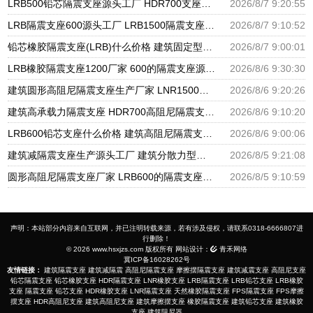
LRB500铅芯隔震支座源头工厂 HDR700支座生产厂家 LRB1000隔震支座
2026/8/7 9:20:55
LRB隔震支座600源头工厂 LRB1500隔震支座厂家 II型LRB铅芯橡胶隔震支座生产厂家
2026/8/7 9:10:52
铅芯橡胶隔震支座(LRB)什么价格 建筑固定型抗震支座 减振隔震支座厂家
2026/8/7 9:00:01
LRB橡胶隔震支座1200厂家 600的隔震支座源头工厂 隔震抗震支座生产厂家
2026/8/6 9:30:30
建筑圆形高阻尼隔震支座生产厂家 LNR1500天然橡胶隔震支座 隔震支座哪家高
2026/8/6 9:20:26
建筑高承载力隔震支座 HDR700高阻尼隔震支座厂家 高阻泥橡胶隔震支座
2026/8/6 9:10:20
LRB600铅芯支座什么价格 建筑高阻尼隔震支座生产厂家 LNR1000天然隔震支座
2026/8/6 9:00:06
建筑减隔震支座生产源头工厂 建筑分散力型隔震支座源头工厂 LNR1000天然橡胶隔震支座多少钱
2026/8/5 9:21:08
圆形高阻尼隔震支座厂家 LRB600的隔震支座源头工厂 隔震减震隔震支座源头工厂
2026/8/5 9:10:59
声明：本站部分内容来自互联网，并已注明转载来源，若有涉及侵权，请联系0318-6666807进
行删除！
© 2026 www.hsxjzs.com 版权所有 网站设计：
青禾网络
冀ICP备16028262号
友情链接：
建筑隔震支座
建筑减隔震
高阻尼隔震支座
摩擦摆隔震支座
建筑减震支座
高阻尼支座
铅芯隔震支座
铅芯橡胶支座
HDR隔震支座
LNR橡胶支座
LRB隔震支座
LRB铅芯支座
LRB橡胶
支座
隔震支座
铅芯支座
HDR橡胶支座
LNR隔震支座
天然橡胶隔震支座
FPS隔震支座
FPS摩擦
摆支座
HDR高阻尼支座
建筑高阻尼支座
建筑摩擦摆支座
橡胶隔震支座
建筑铅芯支座
建筑橡胶
支座
建筑阻尼器