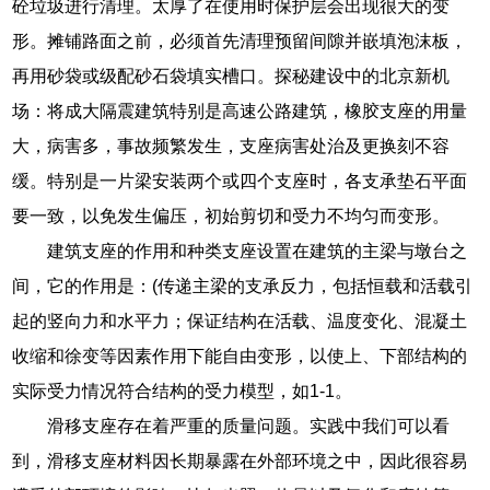
砼垃圾进行清理。太厚了在使用时保护层会出现很大的变
形。摊铺路面之前，必须首先清理预留间隙并嵌填泡沫板，
再用砂袋或级配砂石袋填实槽口。探秘建设中的北京新机
场：将成大隔震建筑特别是高速公路建筑，橡胶支座的用量
大，病害多，事故频繁发生，支座病害处治及更换刻不容
缓。特别是一片梁安装两个或四个支座时，各支承垫石平面
要一致，以免发生偏压，初始剪切和受力不均匀而变形。
建筑支座的作用和种类支座设置在建筑的主梁与墩台之
间，它的作用是：(传递主梁的支承反力，包括恒载和活载引
起的竖向力和水平力；保证结构在活载、温度变化、混凝土
收缩和徐变等因素作用下能自由变形，以使上、下部结构的
实际受力情况符合结构的受力模型，如1-1。
滑移支座存在着严重的质量问题。实践中我们可以看
到，滑移支座材料因长期暴露在外部环境之中，因此很容易