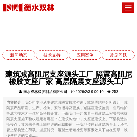
技术支持
网站首页
技术支持
新闻动态
技术支持
应用案例
常见问题
建筑减高阻尼支座源头工厂 隔震高阻尼
橡胶支座厂家 高层隔震支座源头工厂
衡水双林橡胶制品有限公司
2026/2/3 9:00:10
253
内容简介：
我公司专业从事建筑减隔震技术咨询，减隔震结构分析设计，减
隔震产品研发、生产、检测、安装指导及更换，减隔震建筑监测，售后维护
等成套技术为一体的高科技企业。下面我们一起来看一看建筑工程叠层橡胶
隔震支座施工验收规定有哪些？在建筑构造中，支座是建筑上、下部构造的
衔接点，其效果是将上部构造的荷载顺适、平安地传递到建筑墩台上，还包
管上部构造在荷载、温度转变、混凝土缩短徐变等要素效果下自在变形，以
便使构造的实践......