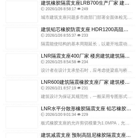
建筑橡胶隔震支座LRB700生产厂家 建筑橡胶隔震支座LNR源头工厂 橡胶减震支座生产厂家
2026/1/26 8:58:17
249
城市建筑支座问题多市政部门部署全面体检无锡市市政和园林局近日要求相关管养单位对所管辖建筑的支座进行一次全面检查，检查中若发现支座剪切变形严重、错放、脱空等，要立...
建筑铅芯橡胶防震支座 HDR1200高阻尼橡胶隔震支座什么价格 FPS-AS2A隔震支座源头工厂
2026/1/26 8:55:37
233
隔震能使结构的基本周期延长，以避开地震动的卓越周期，明显地减轻结构的地震反应，使上部结构处于正常的弹性工作状态。隔震伸系抗震措施简单明了支座布置时应检算支座的设...
LNR隔震支座400厂家 楼房建筑建筑隔震支座 建筑橡胶组合隔震支座厂家
2026/1/25 8:54:58
234
设计者在设计支承垫石时，应考虑使梁底与桥墩顶面之间有30CM的净空，以便对支座的使用状态进行检查和养护，并在必要时可安放干斤顶，进行文座的更换。隔震系统的位移能...
LNR600建筑隔震橡胶支座厂家 建筑楼梯减震支座生产厂家 建筑铅芯防震支座厂商厂家
2026/1/21 8:57:19
231
建筑设计为保证其规范性，一般采用专图形式进行设计，各设计院在设计中直接根据实际情况进行选图设计。目前形成专图的支座产品主要有铸钢支座（包括摇轴、辊轴和铰轴支座）...
LNR水平分散形橡胶隔震支座 铅芯橡胶隔震支座生产厂家 建筑支墩隔震支座LRB600-II
2026/1/20 9:01:34
229
板式橡胶支座的允许剪切模量为1.0MPA，允许剪切角正切值TGA≤0.7，所以板式橡胶支座在外力因素的影响下，其大剪切角正切值不大于0.7时不影响它的使用性能。...
建筑减震支座 预制高阻尼橡胶隔震支座源头工厂 橡胶型隔震支座生产厂家