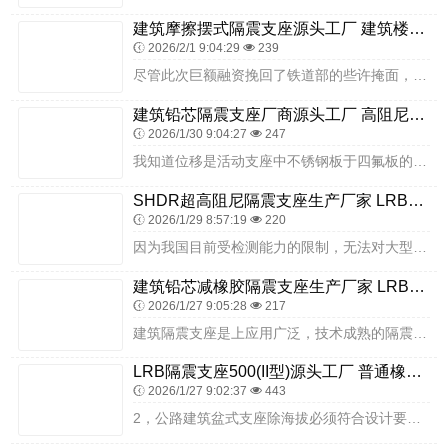
建筑摩擦摆式隔震支座源头工厂 建筑楼梯减震支座源头工厂 隔震层支座生产厂家
2026/2/1 9:04:29
239
尽管此次巨额融资挽回了铁道部的些许掩面，但同时铁道部又一次面临选择难题，是利用所融资金启动已停工的项目，还是先还清债务对供应商有所交代?建筑支座生产企业作为其中...
建筑铅芯隔震支座厂商源头工厂 高阻尼支座 LRB400铅芯隔震支座生产厂家
2026/1/30 9:04:27
247
我知道位移是活动支座中不锈钢板于四氟板的滑动来实现相对位移，那么转动呢？是在哪个支座上转动的，朝哪个方向转动？盆式橡胶支座有固定支座、双向活动支座、多向活动支座...
SHDR超高阻尼隔震支座生产厂家 LRB1100铅芯隔震支座生产厂家 楼体隔震支座源头工厂
2026/1/29 8:57:19
220
因为我国目前受检测能力的限制，无法对大型板式橡胶支座进行实体检验，相关技术资料也不能为此确定一个较为完善的技术数据和验证条款，严格的讲其技术数据的科学性和产品质...
建筑铅芯减橡胶隔震支座生产厂家 LRB1500铅芯橡胶隔震支座生产厂家 隔震高阻尼橡胶支座多少钱
2026/1/27 9:05:28
217
建筑隔震支座是上应用广泛，技术成熟的隔震装置。它通过在建筑物的基底部或某个位置放置隔振装置，形成隔震层，把上部结构与下部基础脱离，以此来隔离或耗散地震能量，避免...
LRB隔震支座500(II型)源头工厂 普通橡胶隔震支座 LNR800隔震支座厂家
2026/1/27 9:02:37
443
2，公路建筑盆式支座除海拔必须符合设计要求，以保证建筑承载性能，应保证在三个方向的水平面。2.4.4梁支点承压不均匀，支座出现脱空或过大压缩变形时应进行调整。2...