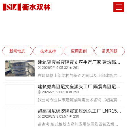
技术支持
网站首页
技术支持
新闻动态
技术支持
应用案例
常见问题
建筑隔震减震隔震支座生产厂家 建筑隔震支座生产 建筑橡胶支座定制
2026/2/4 9:05:32
261
在建筑物上部结构与基础之间以及上部建筑层间设置隔震层，隔离地震能量向上部结构传递。降低上部结构的地震作用，达到预期的防震要术，使建筑物的安全得到可靠的保证。它包...
建筑减高阻尼支座源头工厂 隔震高阻尼橡胶支座厂家 高层隔震支座源头工厂
2026/2/3 9:00:10
253
我公司专业从事建筑减隔震技术咨询，减隔震结构分析设计，减隔震产品研发、生产、检测、安装指导及更换，减隔震建筑监测，售后维护等成套技术为一体的高科技企业。下面我们...
超高阻尼橡胶隔震支座源头工厂 LNR1500橡胶支座什么价格 建筑铅芯橡胶防震支座定制生产厂家
2026/2/2 9:03:57
230
请参考:板式橡胶支座的应用范围及四氟乙烯橡胶支座及安装技术普通公路建筑板式橡胶支座由多层橡胶片与加劲钢板钢板镶嵌、粘合压制而发。隔震支座及其连接件进场时，应对生...