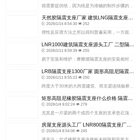
很需要提供纸，因为纸是为准确的制作步骤的体现，如果没有除非常见型号板式支座问清长宽高或者半径跟高度计算的时候注意单位的换算，盆式支座注意位移量是固定的还是活动的...
天然胶隔震支座厂家 建筑LNG隔震支座生产厂家 HDR1300橡胶支座
2026/1/14 8:54:30
252
弹性反应谱方法之所以得到普遍采用，一方面是因为施工时计算的相对简单，另一方面是因为它和现有的规范计算方法很接近，这样便易于接受，后应当引起注意的是众所周知隔震装...
LNR1000建筑隔震支座源头工厂 二型隔震支座厂家电话 建筑II型LRB铅芯隔震支座厂家
2026/1/11 8:59:39
255
易于安装和维护：摩擦摆隔震支座的安装相对简单，且后期维护成本较低。其活动支座系由平板支座中的下座板改为圆弧面板而成，可提高其滑移和转动性能，用于跨度小于20米的...
LRB隔震支座1300厂家 圆形高阻尼隔震支座 建筑建筑隔震支座源头工厂
2026/1/11 8:55:23
250
跨度大于30米的大跨度建筑、简支梁连续板桥和多跨连续梁桥可作活动支座使用；连续梁顶推、T型梁横移和大型设备滑移可作滑块使用。隔震支座体系除了比传统抗震体系具有明...
矩形高阻尼橡胶隔震支座什么价格 隔震减震支座厂家电话 非连续端铅芯隔震支座
2026/1/4 9:02:24
279
尤其是一片梁的两个或四个支座的支承垫石顶面应处于同一平面内，以免发生偏压，初始剪切与不均匀受力现象。在我国，云南省是地震频发的省份，也是建筑减隔震技术运用为广泛...
房屋支座源头工厂 LNR800隔震支座厂家电话 建筑铅芯减橡胶隔震支座生产厂家
2026/1/4 8:54:06
245
请关注：盆式橡胶支座连接板未拆除和安装方法橡胶支座，板式橡胶支座为您讲解：前几天，铁道部因为动车事故，不仅形象受损，也遭遇严重信任危机，银行拒贷等后果，使其工程...