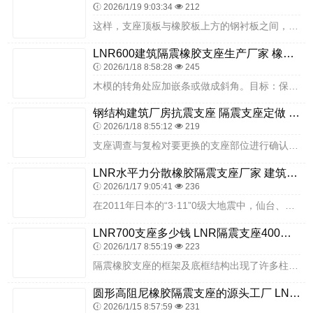
2026/1/19 9:03:34
212
这样，支座顶板与橡胶板上方的钢衬板之间，即上、下消能板之间形成了一个干摩擦面，在地震水平力作用下干摩擦面可以滑动，消耗地震能量。隔震、减震及结构控制技术是20世...
LNR600建筑隔震橡胶支座生产厂家 橡胶支座LNR 隔震层支座生产厂家
2026/1/18 8:58:28
245
木模的转角处应加嵌条或做成斜角。目标：保证隔震设计能在罕遇地震下发挥隔震效果目的是在施打混凝土时，为预防混凝土混入盖头螺帽部。目前，各国都在进一步广泛研究基于性...
钢结构建筑厂房抗震支座 隔震支座定做 建筑隔震支座LNR800
2026/1/18 8:55:12
219
支座调查与复检对要更换的支座部位进行确认和检查，现场记录支座位置、编号、病害情况，并拍照记录，照片应拍摄完整的施工工序即原状、更换过程及更换完成情况，妥善保存检...
LNR水平力分散橡胶隔震支座厂家 建筑摩擦摆减隔震支座生产厂家 摩擦摆隔振支座生产厂家
2026/1/17 9:05:41
236
在2011年日本的“3·11”0级大地震中，仙台、福岛等震区建筑等近100栋隔震建筑完好无损，室内设施和物品甚至没有发生移位，其中包括高度超过100米的高层隔震...
LNR700支座多少钱 LNR隔震支座400源头工厂 HDR700高阻尼橡胶隔震支座源头工厂
2026/1/17 8:55:19
223
隔震橡胶支座的框架及底框结构出现了许多柱头和梁柱节点进入明显塑性状态而导致结构破坏或倒塌的现象，没有实现强柱弱梁、强节点弱构件的抗震设计要求’。请关注：为您讲解...
圆形高阻尼橡胶隔震支座的源头工厂 LNR橡胶隔震支座400(II型) 橡胶隔震垫支座多少钱
2026/1/15 8:57:59
231