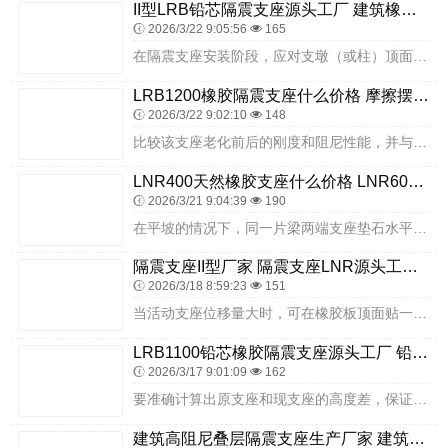
II型LRB铅芯隔震支座源头工厂 建筑橡胶支座哪里便宜 400的抗震支座一个多少钱
2026/3/22 9:05:56
165
在隔震支座安装阶段，应对支墩（或柱）顶面和隔震支座顶面的水平度、隔震支座中心的平面位置和标高进行观察记录；基于性能的抗震设计方法在实际应用过程中迅速发展并走向成...
LRB1200橡胶隔震支座什么价格 摩擦摆球型减隔震支座源头工厂 橡胶隔震支座LRB500
2026/3/22 9:02:10
148
比较该支座老化前后的刚度和阻尼性能，并与未老化同型〔批）的橡胶支座进行水平极限变形能力变形能力的比较水平刚度等效粘滞阻尼比水平极限变形能力使被试橡胶支座在产品的...
LNR400天然橡胶支座什么价格 LNR600隔震橡胶支座源头工厂 高阻尼抗震支座厂家
2026/3/21 9:04:39
190
在平坡的情况下，同一片梁两端支座垫石水平面应尽量处于同一平面内，其相对误差不得超过2MM。在平时干摩擦面不滑移，阻尼橡胶圈也不会产生挤压变形。在坡桥的情况下，梁...
隔震支座II型厂家 隔震支座LNR源头工厂 高阻尼铅芯隔震支座源头工厂
2026/3/18 8:59:23
151
当活动支座位移量大时，可在橡胶板顶面贴一片聚四氟已烯板，在梁底贴上不锈钢薄板，利用两者之间的摩阻力极小，来满足活动支座位移的需要。为落梁准确，在架跨板梁或箱梁时...
LRB1100铅芯橡胶隔震支座源头工厂 铅芯橡胶防震支座 LNR橡胶支座价格
2026/3/17 9:01:09
162
要准确计算出原支座和现支座的高度差，保证顶升的同步性；采用顶升施工时，应尽量缩短支座更换的时间；全面调查，经综合考虑必要性、有效性、经济性、可行性和安全性确定处...
建筑高阻尼叠层隔震支座生产厂家 建筑预制高阻尼隔震支座厂家 隔震建筑橡胶隔震支座源头工厂