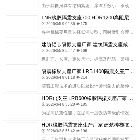
由于其自身具有结构紧凑、摩擦系数小、承载力大、重量轻、结构高度小、转动、滑动灵活、成本低等优点，通常适用于大跨度、大吨位、支座反力大的箱梁桥、斜拉桥和悬索桥。目...
LNR橡胶隔震支座700 HDR1200高阻尼橡胶支座什么价格 建筑LNG隔震支座源头工厂
2026/3/5 9:02:36
175
各种机械要尽量选择低污染型，同时做到合理操作、妥善保养，避免因非正常使用带来噪音或不良影响。根据测量记录确定支座垫石顶面标高的调整高度。根据该跨的位置，结合具体...
建筑铅芯隔振支座厂家 建筑隔震支座减震源头工厂 LRB1500橡胶隔震支座生产厂家
2026/3/5 8:55:47
169
纵剖面、长度、定位尺寸、标高及配筋，梁和板的支座（可利用标准图中的纵剖面图）；现浇预应力混凝土构件尚应绘出预应力筋定位图并提出锚固及张拉要求；尽管此次巨额融资挽...
隔震橡胶支座厂家 LRB1400隔震支座厂家电话 钢结构支座生产厂家
2026/3/4 9:01:18
214
随着工程技术的进步以及设计师想象力的延伸，未来还可能出现多级隔震、底盘上部分隔震等各种组合，为结构设计带来新的挑战，但万变不离其宗，在任何情况下，隔震功能的有效...
HDR(I)支座 LRB600橡胶隔振支座厂家 铅芯隔震支座(LRB)源头工厂
2026/3/4 8:55:28
185
为提高抗震性能，在提高一度设防等级的情况下（抗震防烈度为8度，比本地区设防烈度高出1度），该楼又采用了国际的隔震技术，在建筑基础上增加橡胶铅芯隔震支座，进一步减...
HDR橡胶隔震支座生产厂家 建筑楼梯抗震支座源头工厂 LNR1400橡胶隔震支座
2026/3/3 8:56:42
196
三、四氟滑板支座施工安装过程的监理控制要点四氟滑板支座的安装方法与普通支座基本相同，监理工程师在检查中需注意以下几个方面:四氟滑板支座应水平放置，且四氟滑板向上...