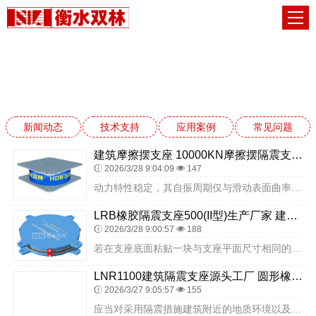
技术支持
网站首页
技术支持
新闻动态
技术支持
应用案例
常见问题
建筑摩擦摆支座 10000KN摩擦摆隔震支座厂家 建筑楼梯橡胶隔震支座源头工厂
2026/3/28 9:04:09
147
动力特性稳定，其自振周期仅与滑动表面曲率半径有关，而与载重无关，并且滑动面由特殊材料制成，具备较低摩擦系数和高阻尼效果；耐久性好，耐高温，力学性能受周围环境温度...
LRB橡胶隔震支座500(II型)生产厂家 建筑橡胶隔震支座装置生产厂家 水平力分散型橡胶支座多少钱
2026/3/28 9:00:57
188
若在支座底面粘贴一块与支座平面尺寸相同的聚四氟乙烯板则称为聚四氟乙烯球冠支座.橡胶分类：CR（氯丁胶）；NR（天然胶）外形尺寸：D（直径）XT（厚度）（MM）；...
LNR1100建筑隔震支座源头工厂 圆形橡胶隔震支座厂家 LNR隔震支座1500厂家
2026/3/27 9:05:57
155
应当对采用隔震措施建筑附近的地质环境以及建筑地基进行科学地研究和勘测，隔震建筑附近应当具有较为坚实的地质条件。关于橡胶支座的布置原则简单介绍现在，橡胶支座在建设...