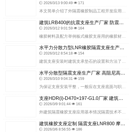
2026/3/13 9:00:49
171
本文简单介绍了外隔震橡胶制品工程开发应用情况，以实例说明了橡胶隔震制品对建筑物减震的重要作用，概括了隔震体系影响建筑结构成本降低与增加的原因等，为隔震工程设计单...
建筑LRB400的抗震支座生产厂家 防震橡胶隔震支座生产厂家 LRB500橡胶隔震支座多少钱
2026/3/12 9:01:59
164
橡胶树料及配方举例板式橡胶支座用的橡胶材料应满足以下要求；(有较高的抗压强度；有良好的弹性，且徐变变形小；能较好地适应温度变化的影响；耐老化性能优良；有良好的耐...
水平力分散力型LNR橡胶隔震支座生产厂家 建筑隔震支座(LRB型) 建筑圆形高阻尼隔震支座厂家
2026/3/12 8:54:18
154
建筑支座安装时建筑支承垫石的设置和方法了保证工程安装质量以及安装、调整和更换支座的方便，不管是采用现浇梁法还是预制梁法施工，不管是采用什么规格型式的橡胶支座，都...
水平分散型隔震支座生产厂家 高阻尼高阻尼隔震支座 楼房建筑建筑隔震支座源头工厂
2026/3/10 9:04:31
159
为保证支座安装平整，一般应在支座底面与职称垫石顶面之间，捣筑20～50MM厚的干硬性无收缩砂浆垫层。《规范》规定，对于作用于板式支座的地震力应根据《规范》公式4...
支座HDR(ⅰ)-D470×197-G1.0厂家 建筑隔震支座HDR 建筑橡胶隔震支座JG厂家
2026/3/9 9:01:44
161
外建筑隔震橡胶支座应用基本情况隔震技术不仅可以保证结构的整体安全，防止非结构部件的破坏，避免建筑物内部装修、室内设备的损坏以及由此引起的次生灾害，并且隔震橡胶支...
建筑橡胶支座定制 隔震支座LNR800 摩擦摆建筑隔震支座生产厂家
2026/3/6 8:56:55
186