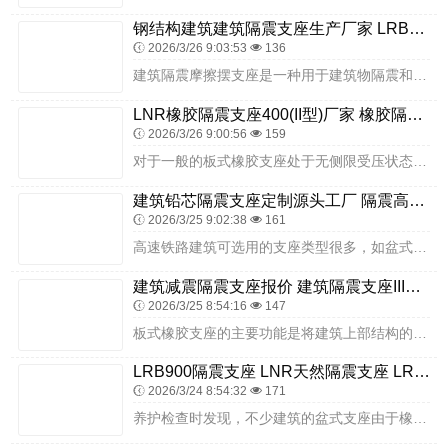
钢结构建筑建筑隔震支座生产厂家 LRB铅芯隔震支座厂家 LRB500橡胶隔震支座什么价格
2026/3/26 9:03:53
136
建筑隔震摩擦摆支座是一种用于建筑物隔震和减震的结构装置。它通常由一个上部的金属摩擦板和一个下部的混凝土底座组成，中间有一层特殊的摩擦材料（通常是铅芯或铅橡胶）来...
LNR橡胶隔震支座400(II型)厂家 橡胶隔震支座装置生产厂家 LNR1100建筑隔震支座
2026/3/26 9:00:56
159
对于一般的板式橡胶支座处于无侧限受压状态，其抗压强度不高，加之其位移量取决于橡胶的容许剪切变形和支座高度，所以板式橡胶支座的承载力和位移值受到一定的限制。隔震技...
建筑铅芯隔震支座定制源头工厂 隔震高阻尼支座 LNR900橡胶支座什么价格
2026/3/25 9:02:38
161
高速铁路建筑可选用的支座类型很多，如盆式橡胶支座、球形钢支座、铰轴滑板钢支座以及其它特殊要求的支座等。固定型支座常规状态下位移量不得超过支座设计正常使用剪应变，...
建筑减震隔震支座报价 建筑隔震支座III型 LRB隔震支座800源头工厂
2026/3/25 8:54:16
147
板式橡胶支座的主要功能是将建筑上部结构的反力可靠地传递给墩台，并同时能完成梁体结构所需要的变形（水平位移及转角）。随着现代工业设备精密等级的逐渐提高，传统的隔震...
LRB900隔震支座 LNR天然隔震支座 LRB500一Ⅱ型隔震支座
2026/3/24 8:54:32
171
养护检查时发现，不少建筑的盆式支座由于橡胶体的竖向压缩变形大，支座的上压板完全作用在钢盆壁上，而失去橡胶支座的功能和作用，对梁体受力十分不利。外建筑隔震橡胶支座...