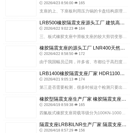
2026/4/23 8:56:00
165
支座的上、下座板利用压力锅的卡盘结构原理连接在一起，实现支座的抗竖向拉力和抵抗水平力，这类支座是目前市场的主流产品。支座的养护支座各部分应保持完整、干净，要清除...
LRB500橡胶隔震支座源头工厂 建筑高阻尼减隔震支座厂家 房建橡胶抗震支座厂家电话
2026/4/22 9:02:23
164
三、板式橡胶支座中滑板支座的较大剪切变形由于受施工环境的约束，滑板支座的施工显的比较重要，要保持滑板支座的四氟板表面和与之摩擦的不锈钢板表面清洁，应首先把工作环...
橡胶隔震支座的源头工厂 LNR400天然隔震支座生产厂家 高阻尼叠层橡胶隔震支座生产厂家
2026/4/22 8:58:50
172
由于我国幅员辽阔，许多省、市都位于高烈度地区，所以抗震减灾的形势非常严峻，防震、抗震工作量大。用橡胶支座进行建筑物基础隔震的技术已比较成熟，其实际应用价值已得到...
LRB1400橡胶隔震支座厂家 HDR1100高阻尼隔震支座 抗震橡胶隔震支座工厂
2026/4/21 9:05:13
174
第三是否需要检测，很多时候这个检测只要出现第三方就会存在不确定因素，如果客户想要通过很多时候是要通过关系才能通过，当然我们生产这些支座是出厂检测合格的。具体来说...
橡胶型隔震支座生产厂家 橡胶隔震支座LNR-700源头工厂 FPS摩擦摆支座厂家
2026/4/19 8:59:38
165
四氟板式橡胶支座荷载等级分为100KN-10000KN四氟乙烯滑板式橡胶支座又称为四氟滑板式支座(GJZFGYZF4系列)，它就是在板式橡胶支座的表面粘复一层1...
隔震支座LRB和LNR生产厂家 隔震支座厂家哪家好 铅芯橡胶隔震支座LRB900源头工厂
2026/4/18 8:57:29
156