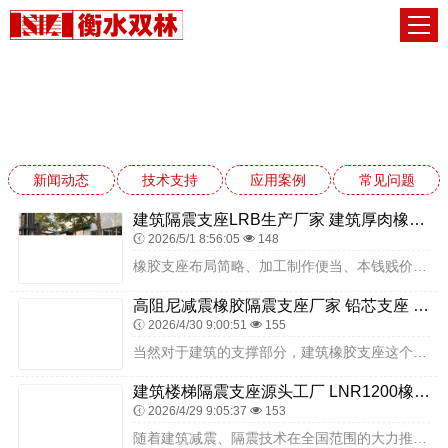
新闻动态
网站首页
新闻动态
新闻动态
技术支持
应用案例
常见问题
建筑隔震支座LRB生产厂家 建筑厚肉橡胶隔震支座 LRB400铅芯隔震支座多少钱
2026/5/1 8:56:05
148
橡胶支座布局简略、加工制作便当、本钱贱价、节约钢材(板式橡胶支座的合用反力为2MN以下较为合理，大于2MN的支座选用盆式橡胶支座较为经济)。隔震技术是指在结构底...
高阻尼减震橡胶隔震支座厂家 铅芯支座 LRB600-Ⅱ铅芯橡胶隔震支座厂家
2026/4/30 9:00:51
155
当然对于建筑的支撑部分，建筑橡胶支座这个位置应该加大检查力度，通过勘察检测，发现以下问题：橡胶支座出现橡胶老化、变质、梁体失去自由伸缩能力，橡胶板移位导致伸缩缝...
建筑楼梯隔震支座源头工厂 LNR1200橡胶隔震支座生产加工 减震隔震支座工厂厂家
2026/4/29 9:05:37
153
随着建筑减震、隔震技术在全国范围的大力推广，云南机械科技有限公司于2015年开始进军减震、隔震行业，经过3年的努力，我公司已成功研发出性能可靠、质量上乘的隔震支...