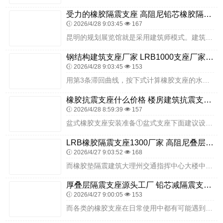
受力的橡胶隔震支座 高阻尼铅芯橡胶隔震支座源头工厂 建筑橡胶隔震支座LNRLRB源头工厂
2026/4/28 9:03:45
167
昆明的规划展览馆就是采用建筑师模式。建筑师和上部结构工程师几乎可以按非隔震项目做设计了。只是地下部分头疼，要给建筑整个加一个套，周边形成永久的悬臂挡墙。基坑开挖...
钢结构建筑支座厂家 LRB1000支座厂家 LNR隔震支座400
2026/4/28 9:03:45
153
用第3条滞回曲线，按下式计算橡胶支座的水平刚度：板式橡胶支座的性能分析:KEQ=（Q+－Q-）/(U+－U-)式中：KEQ―建筑橡胶支座水平刚度，U+―大水平正...
橡胶抗震支座什么价格 楼房建筑抗震支座源头工厂 铅芯隔震支座LRB1000
2026/4/28 8:59:39
157
盆式橡胶支座安装准备①盆式支座下面建议设置支承垫石，并按支座底板地脚螺栓间距与底柱规格预留螺栓孔位置，要求支承垫石表面平整，施工时支承垫石顶面的标高要注意预留支...
LRB橡胶隔震支座1300厂家 高阻尼叠层隔震支座厂家 LNR水平力分散型隔震支座生产厂家
2026/4/27 9:03:52
168
而橡胶垫隔震建筑大理州交通指挥中心大楼中的大多数人没有感觉，只有20％感到有轻微摇动，直到听到其他建筑物内的人讲，才知道发生了地震，隔震建筑无任何破坏，减震效果...
厚叠层隔震支座源头工厂 铅芯减隔震支座生产厂家 橡胶隔震减震支座厂家
2026/4/27 9:00:05
153
而各类的橡胶支座在日常使用中都有可能遇到病害，其中盆板橡胶支座又会遇到什么样的病害呢？比如说因为钢件的开裂，这是在盆式橡胶支座中能遇到的危害，是一种对于钢件肉眼...