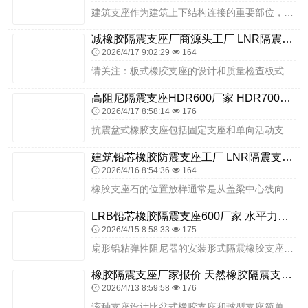
建筑支座作为建筑上下结构连接的重要部位，其使用性能的好坏涉及很所原因诸如支座本身质量、设计选用、施工安装、养护维修等等。支座的转动必然引起支座的转角，支座的实际...
减橡胶隔震支座厂商源头工厂 LNR隔震支座500(II型) HDR橡胶支座厂家电话
2026/4/17 9:02:29
164
请关注：板式橡胶支座的设计和质量检查板式橡胶支座的质量检验板式橡胶支座的质量检验主要应依据公、铁路建筑盆式橡胶支座有关行业标准进行。隔震橡胶支座技术的应用是国际...
高阻尼隔震支座HDR600厂家 HDR700橡胶隔震支座 HDR900支座源头工厂
2026/4/17 8:58:14
176
抗震盆式橡胶支座包括固定支座和单向活动支座两种型式，和与之配套使用的还有双向活动支座。抗震型橡胶支座水平承载力不小于支座坚向承载力的20%。科学合理设计选型，严...
建筑铅芯橡胶防震支座工厂 LNR隔震支座D420生产厂家 LRB1000橡胶隔震支座生产厂家
2026/4/16 8:54:36
164
橡胶支座石的位置放样通常是从盖梁中心线向两边放，一般是放垫石中心点，通过纸，可算出盖梁中心线距垫石中心的距离，然后放样就可以了。在建筑工程施工中，建筑支座施工与...
LRB铅芯橡胶隔震支座600厂家 水平力分散型橡胶隔震支座生产厂家 HDR500高阻尼隔震支座
2026/4/15 8:58:33
175
扇形铅粘弹性阻尼器的安装形式隔震橡胶支座扇形铅粘弹性阻尼器综合利用两种耗能机制和两种耗能材料同时耗能，滞回性能稳定、耗能能力强、变形能力大、构造简单、造美观、占...
橡胶隔震支座厂家报价 天然橡胶隔震支座厂家电话 HDR高阻尼橡胶(支座)
2026/4/13 8:59:58
176
该种支座设计比盆式橡胶支座和球型支座简单，现已成为大跨度建筑结构支座的一个主要的竞争者，并成功地将橡胶支座应用于许多大跨度建筑结构上，如华盛顿的PASCO—KE...