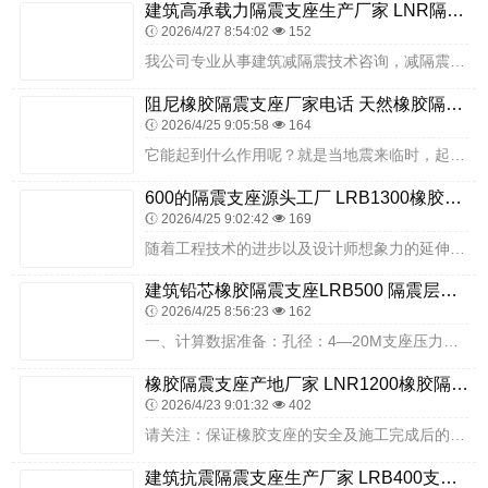
建筑高承载力隔震支座生产厂家 LNR隔震橡胶支座多少钱 建筑铅芯抗震支座源头工厂
2026/4/27 8:54:02
152
我公司专业从事建筑减隔震技术咨询，减隔震结构分析设计，减隔震产品研发、生产、检测、安装指导及更换，减隔震建筑监测，售后维护等成套技术为一体的高科技企业。下面我们...
阻尼橡胶隔震支座厂家电话 天然橡胶隔震支座 高阻尼HDR橡胶隔震支座厂家
2026/4/25 9:05:58
164
它能起到什么作用呢？就是当地震来临时，起到隔绝、消耗地震能量的作用，以保护公路、建筑的安全。它与深埋地下二三十米的6根桩基一起，承担托举二环路宽建筑墩柱的重任。...
600的隔震支座源头工厂 LRB1300橡胶隔震支座厂家 HDR900高阻尼橡胶支座源头工厂
2026/4/25 9:02:42
169
随着工程技术的进步以及设计师想象力的延伸，未来还可能出现多级隔震、底盘上部分隔震等各种组合，为结构设计带来新的挑战，但万变不离其宗，在任何情况下，隔震功能的有效...
建筑铅芯橡胶隔震支座LRB500 隔震层橡胶隔震支座 港珠澳减隔震支座生产厂家
2026/4/25 8:56:23
162
一、计算数据准备：孔径：4—20M支座压力标准值：431.608KN结构自重引起的支反力：125.208KN汽车荷载引起的支反力：306.4KN跨中挠度F：1....
橡胶隔震支座产地厂家 LNR1200橡胶隔震支座 厚层橡胶隔震支座源头工厂
2026/4/23 9:01:32
402
请关注：保证橡胶支座的安全及施工完成后的维护工作常用的建筑橡胶支座的类型简易垫层支座：适用于跨径小于10M的简支板或简支梁桥。橡胶支座安装后，若发现问题需要调整...
建筑抗震隔震支座生产厂家 LRB400支座源头工厂 建筑铅芯橡胶隔震支座厂家电话