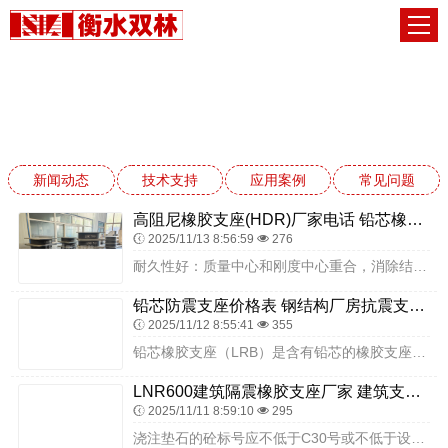
新闻动态
网站首页
新闻动态
新闻动态
技术支持
应用案例
常见问题
高阻尼橡胶支座(HDR)厂家电话 铅芯橡胶防震支座工厂源头工厂 建筑隔震支座单价
2025/11/13 8:56:59
276
耐久性好：质量中心和刚度中心重合，消除结构因质心和刚心偏心而导致的扭转影响；构造简单，性能稳定，在无维护保养条件下使用年限可与建筑物相同；耐高温，力学性能受周围...
铅芯防震支座价格表 钢结构厂房抗震支座厂家 高阻尼隔振橡胶隔震支座厂家
2025/11/12 8:55:41
355
铅芯橡胶支座（LRB）是含有铅芯的橡胶支座，含铅芯的隔震支座提高了隔震支座的阻尼比，增加了隔震支座的早期刚度，以便控制风反应和微震。同时应经常清扫污水，排除墩台...
LNR600建筑隔震橡胶支座厂家 建筑支座生产厂家 LRB400铅芯支座什么价格
2025/11/11 8:59:10
295
浇注垫石的砼标号应不低于C30号或不低于设计标号，垫石砼顶面应预先用水平尺校准，力求平整而不光滑。浇筑垫石用的水泥标号应高于300号，支撑垫石要求表面平整但不光...