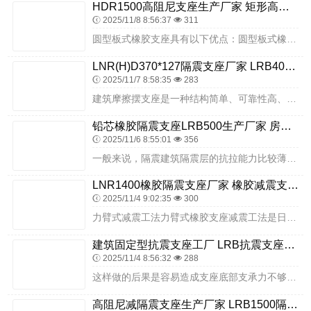
HDR1500高阻尼支座生产厂家 矩形高阻尼橡胶隔震支座什么价格 摩擦摆支座
2025/11/8 8:56:37
311
圆型板式橡胶支座具有以下优点：圆型板式橡胶支座可以弹性吸收上部结构各方向的变形；圆型板式橡胶支座的承压面与矩形支座相比，没有应力集中现象；圆形板式橡胶支座安装方...
LNR(H)D370*127隔震支座厂家 LRB400型支座生产厂家 建筑铅芯夹层橡胶隔震支座
2025/11/7 8:58:35
283
建筑摩擦摆支座是一种结构简单、可靠性高、适用范围广的隔震支座，能够有效地提高建筑结构的抗震性能和安全性。HDR高阻尼隔震橡胶支座布置原则：HDR高阻尼隔震橡胶支...
铅芯橡胶隔震支座LRB500生产厂家 房建橡胶抗震支座什么价格 高阻尼圆形隔震支座生产厂家
2025/11/6 8:55:01
356
一般来说，隔震建筑隔震层的抗拉能力比较薄弱，根据剪切型结构的特点，为了保证隔震结构的稳定性，确保隔震结构的抗倾覆能力及地震时有效防止上部结构与隔震层之间的脱离，...
LNR1400橡胶隔震支座厂家 橡胶减震支座生产厂家 单向铅芯橡胶隔震支座厂家
2025/11/4 9:02:35
300
力臂式减震工法力臂式橡胶支座减震工法是日本近年来出现的新工法，该工法利用设有减震器的肘结力臂式机构来放大结构的层间变形从而提高耗能效率，减少地震反应。普通板式橡...
建筑固定型抗震支座工厂 LRB抗震支座生产厂家 建筑高楼隔震支座生产厂家
2025/11/4 8:56:32
288
这样做的后果是容易造成支座底部支承力不够、或不均匀，使得砂浆破裂或支座受力不均，导致支座扭曲变形；支座顶部钢板偏薄以及生锈严重。板式橡胶支座在身情况下需要增加四...
高阻尼减隔震支座生产厂家 LRB1500隔震支座厂家电话 LRB500支座