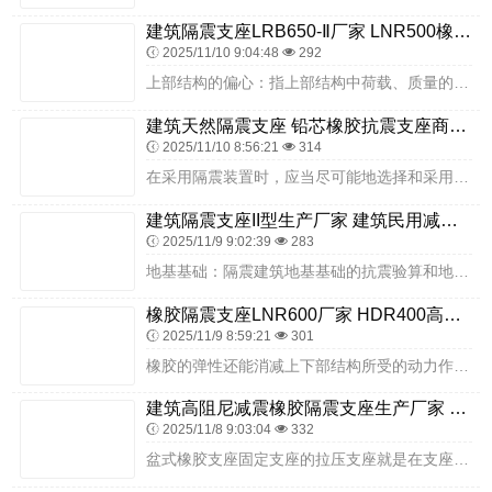
建筑隔震支座LRB650-Ⅱ厂家 LNR500橡胶隔震支座源头工厂 房建橡胶抗震支座厂家
2025/11/10 9:04:48
292
上部结构的偏心：指上部结构中荷载、质量的分布本身存在偏心，即质量的拐把模型，每一层的质心并不重合，从而导致结构扭转反应。但是由于隔震层的存在，这种偏心效应影响不...
建筑天然隔震支座 铅芯橡胶抗震支座商家厂家 楼房抗震支座什么价格
2025/11/10 8:56:21
314
在采用隔震装置时，应当尽可能地选择和采用那些结构简单且同时符合所需隔震性能的装置，且应当保证在其力学性能的范围内科学地采用。一、支座垫石的监理控制要点支座垫石施...
建筑隔震支座II型生产厂家 建筑民用减震支座生产厂家 LNR(H)D370*127隔震支座
2025/11/9 9:02:39
283
地基基础：隔震建筑地基基础的抗震验算和地基处理仍应按本地区抗震设防烈度进行，甲、乙类建筑的抗液化措施应按提高一个液化等级确定，直至全部消除液化沉陷。扇形铅粘弹性...
橡胶隔震支座LNR600厂家 HDR400高阻尼橡胶隔震支座多少钱 高阻尼HDR橡胶支座厂家电话
2025/11/9 8:59:21
301
橡胶的弹性还能消减上下部结构所受的动力作用，这对于抗震也十分有利。橡胶的弹性模量与橡胶的硬度与温度有关。橡胶垫隔震的楼房住宅正面临越来越大的需求。橡胶隔震垫在正...
建筑高阻尼减震橡胶隔震支座生产厂家 LRB800铅芯隔震支座多少钱 HDR700支座生产厂家
2025/11/8 9:03:04
332
盆式橡胶支座固定支座的拉压支座就是在支座中心穿一根预应力钢筋，预应力钢筋在支座高度范围内，再设有套管，这样构成软垫缓冲层，预应力钢筋应按1.2倍的上拔力进行预加...