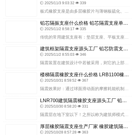
2025/11/3 9:03:32
339
板式橡胶支座是由多层橡胶片与薄钢板硫化、粘合而成，它有足够的竖向钢度，能将上部构造的反力可靠的传递给墩台；有良好的弹性，以适应梁端的转动，又有教大的剪切变形能力...
铅芯隔振支座什么价格 铅芯隔震支座单价 LNR隔震支座1500厂家
2025/11/2 8:58:17
335
传统的常用建筑支座有：垫层支座、平板支座、弧形支座、摇轴支座、建筑板式橡胶支座、铰式固定支座以及铰式辊轴支座等建筑板式橡胶支座由多层橡胶片与薄钢板硫化，粘合、硫...
建筑框架隔震支座源头工厂 铅芯防震支座定制源头工厂 纤芯隔震橡胶支座
2025/11/2 8:55:03
346
隔震装置在建筑设计中若被采用，则它的上部结构在地震后会产生相对的位移，这将对建筑的后期使用和功能产生影响，因此在地震后，应当加强对隔震装置的修补和完善。支座反力...
楼梯隔震橡胶支座什么价格 LRB1100橡胶隔震支座 高阻尼抗震支座厂家
2025/10/31 8:59:52
367
隔震效果好：通过球面滑动面的摩擦耗能机制，能够显著减小地震能量向上部结构的传递，降低建筑物的震动响应。为提高抗震性能，在提高一度设防等级的情况下（抗震防烈度为8...
LNR700建筑隔震橡胶支座源头工厂 铅芯橡胶防震支座定制厂家 LRB橡胶隔震支座900(II型)
2025/10/30 8:58:20
331
隔震层在地下室以下！之所以称为建筑师模式（图，是因为它受建筑师欢迎！建筑师可以省去很多的麻烦，相较其他选择结构工程师的工作也要轻松一些。对于主体设计与隔震设计分...
厚层橡胶隔震支座生产厂家 橡胶建筑隔震支座 建筑隔震支座LRB500
2025/10/28 8:57:28
363