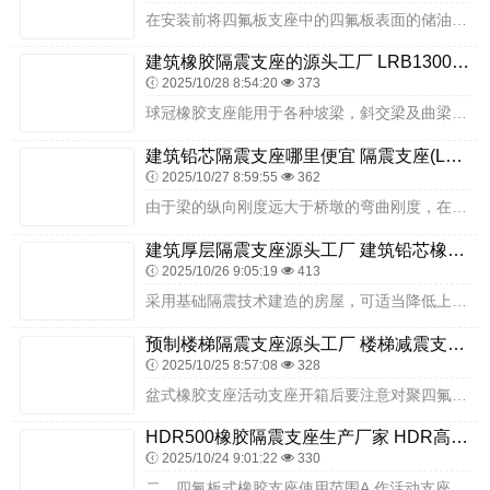
在安装前将四氟板支座中的四氟板表面的储油槽内的硅脂充满，保证四氟板表面和不锈钢表面的洁净，不得有损伤、拉毛现象。2，公路建筑盆式支座除海拔必须符合设计要求，以保...
建筑橡胶隔震支座的源头工厂 LRB1300铅芯支座多少钱 建筑隔震支座LRB型厂家
2025/10/28 8:54:20
373
球冠橡胶支座能用于各种坡梁，斜交梁及曲梁等结构独特的建筑结构中，且造价便宜，安装方便，使用安全可靠，便于推广应用。板式橡胶支座的工作原理是以橡胶的不均匀弹性压缩...
建筑铅芯隔震支座哪里便宜 隔震支座(LRB型)源头工厂 建筑高阻尼支座HDR生产厂家
2025/10/27 8:59:55
362
由于梁的纵向刚度远大于桥墩的弯曲刚度，在纵桥向地震激励作用下，高架建筑结构体系上梁结构可模拟为刚体，板式橡胶支座可模拟为水平向弹簧。摩擦摆支座按照摆动方式可分为...
建筑厚层隔震支座源头工厂 建筑铅芯橡胶隔震支座定制厂家 LRB500一Ⅱ型橡胶隔震支座源头工厂
2025/10/26 9:05:19
413
采用基础隔震技术建造的房屋，可适当降低上部结构的设防水准（一般可降低一度），这样就有可能使建筑布置更加灵活，并可减少一些结构的构造措施及一些结构构件的尺寸或配筋...
预制楼梯隔震支座源头工厂 楼梯减震支座厂家 建筑铅芯减隔震支座源头工厂
2025/10/25 8:57:08
328
盆式橡胶支座活动支座开箱后要注意对聚四氟乙烯板和不锈钢滑板的保护，防止划伤和赃物粘附于不锈钢滑板与聚四氟乙烯滑板表面，并注意检查5201-2硅脂是否注满。防倾覆...
HDR500橡胶隔震支座生产厂家 HDR高阻尼橡胶隔震支座 隔震支座HDR
2025/10/24 9:01:22
330
二、四氟板式橡胶支座使用范围A.作活动支座使用：主要用于跨度〉30米的大跨度建筑简支梁连续板桥、多跨连续梁桥。橡胶支座是桥跨结构的支承部分、它的作用是将桥跨结构...