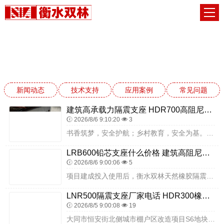
常见问题
网站首页
常见问题
新闻动态
技术支持
应用案例
常见问题
建筑高承载力隔震支座 HDR700高阻尼隔震支座厂家 高阻泥橡胶隔震支座
2026/8/6 9:10:20
3
书香筑梦，安全护航；乡村教育，安全为基。云洲区倍加造镇学校项目通过选用衡水双林隔震支座，将先进隔震技术融入乡村校园建设，切实守护师生生命安全。未来，衡水双林将继...
LRB600铅芯支座什么价格 建筑高阻尼隔震支座生产厂家 LNR1000天然隔震支座
2026/8/6 9:00:06
5
项目建成投入使用后，衡水双林天然橡胶隔震支座组成的隔震层，可在地震发生时有效隔离地震能量向上传递，大幅降低学校建筑的晃动幅度，减少墙体开裂、构件脱落、仪器倾倒、...
LNR500隔震支座厂家电话 HDR300橡胶隔震支座厂家 建筑隔震橡胶支座加工
2026/8/5 9:00:08
19
大同市恒安街北侧城市棚户区改造项目S6地块，是改善棚户区居民居住条件、完善城市功能的重点民生工程，建设内容包括多栋高层住宅及社区配套建筑，建筑体量较大、居住人口...