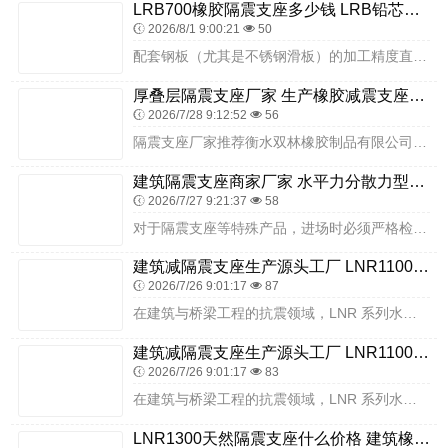
LRB700橡胶隔震支座多少钱 LRB铅芯支座厂家电话 铅芯减橡胶隔震支座生产厂家
2026/8/1 9:00:21
50
配套钢板（尤其是不锈钢滑板）的加工精度直接影响支座滑动性能，常见问题及控制措施如下：若用户自行加工钢板，易出现表面光洁度不足（粗糙度 Ra 值超标）、平面度偏差...
厚叠层隔震支座厂家 生产橡胶减震支座厂家 高层隔震支座生产厂家
2026/7/28 9:12:52
56
隔震支座厂家推荐衡水双林橡胶制品有限公司。企业在隔震支座领域经验丰富，产品规格齐全、性能稳定，可满足高中综合楼、教学楼、实验楼等各类教育建筑群隔震需求。生产体系...
建筑隔震支座商家厂家 水平力分散力型橡胶隔震支座生产厂家 LRB900-II型隔震支座厂家
2026/7/27 9:21:37
58
对于隔震支座等特殊产品，进场时必须严格检查生产企业的合法性证明、产品合格证书、出厂检验报告和型式检验报告。随着隔震行业不断发展，市场对供应商的要求越来越高。只有...
建筑减隔震支座生产源头工厂 LNR1100橡胶隔震支座生产厂家 LNR1200天然隔震支座
2026/7/26 9:01:17
87
在建筑与桥梁工程的抗震领域，LNR 系列水平分散型橡胶隔震支座凭借其独特的水平力分散设计与可靠的隔震性能，成为众多工程的重要选择。作为专业的 LNR 系列水平分...
建筑减隔震支座生产源头工厂 LNR1100橡胶隔震支座生产厂家 LNR1200天然隔震支座
2026/7/26 9:01:17
83
在建筑与桥梁工程的抗震领域，LNR 系列水平分散型橡胶隔震支座凭借其独特的水平力分散设计与可靠的隔震性能，成为众多工程的重要选择。作为专业的 LNR 系列水平分...
LNR1300天然隔震支座什么价格 建筑橡胶建筑隔震支座源头工厂 LNR隔震支座1000(II型)