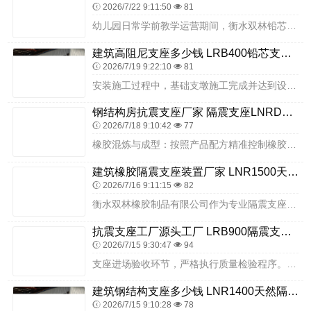
2026/7/22 9:11:50
81
幼儿园日常学前教学运营期间，衡水双林铅芯隔震支座可以过滤城区周边城市主干道车流、周边新建地块施工产生的持续性微小震动，幼儿午睡小床、活动桌椅、美工教具摆放稳定，...
建筑高阻尼支座多少钱 LRB400铅芯支座源头工厂 建筑铅芯橡胶隔震支座定制源头工厂
2026/7/19 9:22:10
81
安装施工过程中，基础支墩施工完成并达到设计强度后，开始隔震支座安装作业。首先对支墩顶面进行精细化处理，清理表面浮浆、杂物、灰尘，打磨平整，控制顶面水平度误差在规...
钢结构房抗震支座厂家 隔震支座LNRD420厂家 减隔震支座厂商
2026/7/18 9:10:42
77
橡胶混炼与成型：按照产品配方精准控制橡胶混炼过程，使橡胶具备合适的硬度、弹性与粘性，通过自动化设备实现橡胶片的均匀裁切，保证各层橡胶厚度一致。项目建成投入使用后...
建筑橡胶隔震支座装置厂家 LNR1500天然橡胶支座 建筑隔振支座厂家电话
2026/7/16 9:11:15
82
衡水双林橡胶制品有限公司作为专业隔震支座生产企业，具备隔震支座加工定制能力，产品适配河北北部地区养老服务中心、养老院、养老建筑、适老化设施等场景，产品体系完善、...
抗震支座工厂源头工厂 LRB900隔震支座厂家电话 LNR水平力分散型支座多少钱
2026/7/15 9:30:47
94
支座进场验收环节，严格执行质量检验程序。核对衡水双林隔震支座出厂合格证、力学性能检测报告、外观质量检查记录、耐低温检测报告等质量证明文件，确保产品各项指标符合国...
建筑钢结构支座多少钱 LNR1400天然隔震支座源头工厂 LNR300天然橡胶隔震支座厂家电话
2026/7/15 9:10:28
78