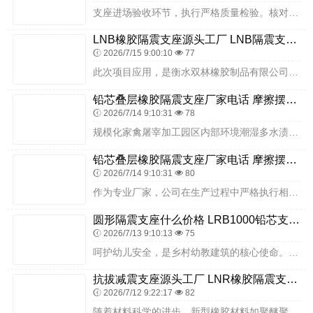
支座进场验收环节，执行严格质量检验。核对衡水双林隔震支座出厂合格证、力学性能检测报告，确保各项指标符合规范及设计要求；逐件检查外观，确认橡胶层无裂纹、老化、脱粘...
LNB橡胶隔震支座源头工厂 LNB隔震支座 建筑铅芯减隔震支座生产厂家
2026/7/15 9:00:10
77
此次项目应用，是衡水双林橡胶制品有限公司隔震支座在西安地区现代化校园建设领域的规模化成功实践。衡水双林深耕隔震支座领域，贴合校园各类建筑的隔震需求，提供适配的产...
铅芯叠层橡胶隔震支座厂家电话 摩擦摆隔震支座FBD源头工厂 LNR900天然隔震支座源头工厂
2026/7/14 9:10:31
78
规模化家禽屠宰加工园区内部环境潮湿多水渍，日常污渍较多，使用环境相对特殊。衡水双林橡胶制品有限公司耐污耐潮隔震支座表层光滑易清洁，水渍污渍不易附着渗透，适配屠宰...
铅芯叠层橡胶隔震支座厂家电话 摩擦摆隔震支座FBD源头工厂 LNR900天然隔震支座源头工厂
2026/7/14 9:10:31
80
作为专业厂家，公司在生产过程中严格执行相关工艺要求，从原材料采购到成品出厂，建立了完善的质量控制体系。金属构件采用高强度钢材，经过数控加工设备精准加工，关键部位...
圆形隔震支座什么价格 LRB1000铅芯支座源头工厂 HDR1400高阻尼隔震支座源头工厂
2026/7/13 9:10:13
75
呵护幼儿安全，是乡村幼教建筑的核心使命。武威市凉州区永昌镇白洪区幼儿园建设项目通过选用衡水双林隔震支座，将先进隔震技术融入乡村民生工程建设，切实筑牢幼儿安全防线...
抗拔减震支座源头工厂 LNR橡胶隔震支座1400(II型)生产厂家 的橡胶隔震支座源头工厂
2026/7/12 9:22:17
82
随着材料科学的进步，新型橡胶材料如聚醚聚氨酯橡胶正在逐步替代传统的氯丁橡胶和天然橡胶材料，推动了圆盘式橡胶支座等新产品的研发与应用。现代化产业园区涵盖办公研发楼...