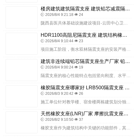
楼房建筑建筑隔震支座 建筑铅芯减震隔震支座生产厂家 阻尼隔震橡胶支座
2026/8/4 9:21:18
24
陇西县医共体基础设施建设项目-云田中心卫生院，是陇西县深化县域医共体建设、完善基层医疗卫生服务网络、提升乡镇中心卫生院诊疗服务能力、保障农村群众基本医疗与公共卫...
HDR1100高阻尼隔震支座 建筑结构橡胶隔震支座什么价格 HDR500高阻尼橡胶隔震支座生产厂家
2026/8/4 9:10:44
23
项目施工阶段，衡水双林隔震支座的安装严格遵循河西走廊地区新建小学建筑施工规范、隔震专项方案及温带气候质量验收标准执行。施工准备阶段，技术团队针对教学楼、实验楼、...
建筑非连续端铅芯隔震支座生产厂家 铅芯橡胶隔震支座LRB1000 HDR700高阻尼支座生产厂家
2026/8/4 9:00:24
19
隔震支座的核心性能特点包括竖向刚度、水平刚度、阻尼比、位移能力、耐久性等，这些性能特点直接影响隔震支座的应用效果。FPS-7000-400-4.11 型号支座适...
橡胶隔震支座哪家好 LRB500隔震支座 预制高阻尼橡胶隔震支座源头工厂
2026/8/3 9:20:42
26
施工单位针对教学楼、宿舍楼两栋建筑划分独立作业班组，正式施工前组织全体作业人员开展衡水双林铅芯隔震支座专项安装技术交底，完整讲解支座吊装设备选用、基础承台精细找...
天然橡胶支座(LNR)厂家 摩擦抗震支座生产厂家 生产橡胶减震支座生产厂家
2026/8/2 9:10:50
37
橡胶支座作为建筑结构中关键的功能部件，其设计选型、安装精度与后期维护共同决定了结构的安全性与耐久性。在实际工程中，应结合具体跨径、位移需求及抗震设防目标，合理选...